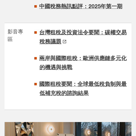
中國稅務熱訊點評：2025年第一期
影音專
台灣租稅及投資法令要聞：碳權交易
區
稅務議題​
兩岸與國際租稅：歐洲供應鏈多元化
的機遇與挑戰​
國際租稅要聞：全球最低稅負制與最
低補充稅的諮詢結果