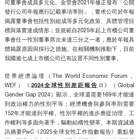
司董事會成員多元化。金管會2021年修正發布「公開
發行公司年報應行記載事項準則」，要求公司於年報
揭露董事會包括性別組成等多元化政策、具體管理目
標與落實達成情形；並規範自2025年起上市櫃公司董
事會任一性別董事席次未達三分之一者，應於年報具
體揭露原因與採行之措施。在相關機制推動下，目前
我國逾七成上市櫃公司已有設置不同性別董事。
世界經濟論壇（The World Economic Forum，
WEF）《
2024全球性別差距報告
》（Global
Gender Gap 2024）顯示，全球還需要169年才能達
到政治權力的性別平等；經濟機會與參與率則需要
152年才能達到平權。性別平權的進步應從治理、工
作權利等多面向著手，驅動結構性變革。本期資誠通
訊摘要PwC《2025全球女性工作指數報告》重點發