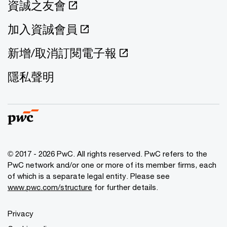
資誠之友會
加入資誠會員
新增/取消訂閱電子報
隱私聲明
© 2017 - 2026 PwC. All rights reserved. PwC refers to the
PwC network and/or one or more of its member firms, each
of which is a separate legal entity. Please see
www.pwc.com/structure
for further details.
Privacy