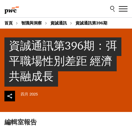
Skip
Skip
to
to
content
footer
首頁
智識與洞察
資誠通訊
資誠通訊第396期
資誠通訊第396期：弭
平職場性別差距 經濟
共融成長
四月 2025
編輯室報告