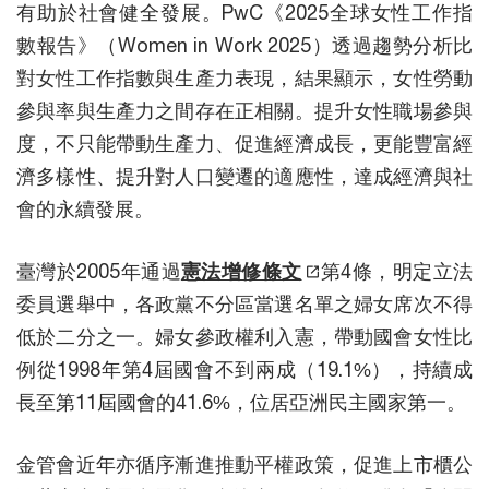
有助於社會健全發展。PwC《2025全球女性工作指
數報告》（Women in Work 2025）透過趨勢分析比
對女性工作指數與生產力表現，結果顯示，女性勞動
參與率與生產力之間存在正相關。提升女性職場參與
度，不只能帶動生產力、促進經濟成長，更能豐富經
濟多樣性、提升對人口變遷的適應性，達成經濟與社
會的永續發展。
臺灣於2005年通過
憲法增修條文
第4條，明定立法
委員選舉中，各政黨不分區當選名單之婦女席次不得
低於二分之一。婦女參政權利入憲，帶動國會女性比
例從1998年第4屆國會不到兩成（19.1%），持續成
長至第11屆國會的41.6%，位居亞洲民主國家第一。
金管會近年亦循序漸進推動平權政策，促進上市櫃公