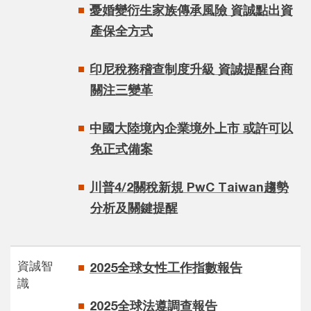
憂婚變衍生家族傳承風險 資誠點出資
產保全方式​
印尼稅務稽查制度升級 資誠提醒台商
關注三變革​
中國大陸境內企業境外上市 或許可以
免正式備案​
川普4/2關稅新規 PwC Taiwan趨勢
分析及關鍵提醒
資誠智
2025全球女性工作指數報告​
識
2025全球法遵調查報告​