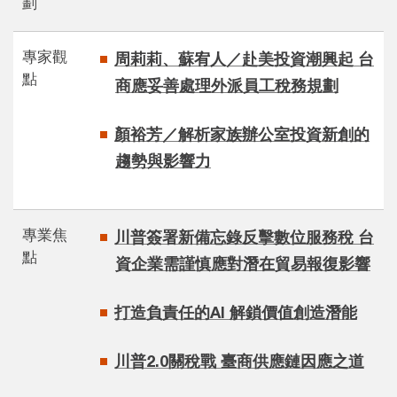
劃
專家觀
周莉莉、蘇宥人／赴美投資潮興起 台
點
商應妥善處理外派員工稅務規劃
顏裕芳／解析家族辦公室投資新創的
趨勢與影響力
專業焦
川普簽署新備忘錄反擊數位服務稅 台
點
資企業需謹慎應對潛在貿易報復影響
打造負責任的AI 解鎖價值創造潛能​
川普2.0關稅戰 臺商供應鏈因應之道​