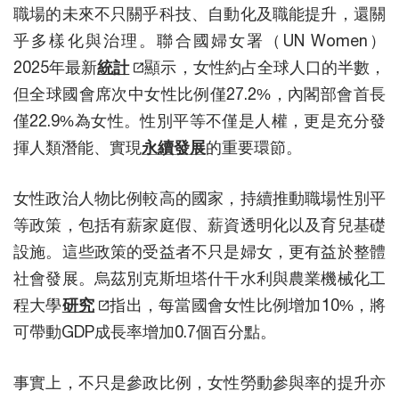
職場的未來不只關乎科技、自動化及職能提升，還關
乎多樣化與治理。聯合國婦女署（UN Women）
2025年最新
統計
顯示，女性約占全球人口的半數，
但全球國會席次中女性比例僅27.2%，內閣部會首長
僅22.9%為女性。性別平等不僅是人權，更是充分發
揮人類潛能、實現
永續發展
的重要環節。
女性政治人物比例較高的國家，持續推動職場性別平
等政策，包括有薪家庭假、薪資透明化以及育兒基礎
設施。這些政策的受益者不只是婦女，更有益於整體
社會發展。烏茲別克斯坦塔什干水利與農業機械化工
程大學
研究
指出，每當國會女性比例增加10%，將
可帶動GDP成長率增加0.7個百分點。
事實上，不只是參政比例，女性勞動參與率的提升亦