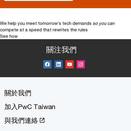
We help you meet tomorrow’s tech demands
so you can
compete at a speed that rewrites the rules
See how
關注我們
關於我們
加入PwC Taiwan
與我們連絡