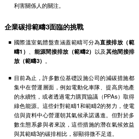
利害關係人的關注。
企業碳排範疇3 面臨的挑戰
國際溫室氣體盤查涵蓋範疇可分為
直接排放（範
疇1）
、
能源間接排放（範疇2）
以及
其他間接排
放（範疇3）
。
目前為止，許多數位基礎設施公司的減碳措施都
集中在營運層面，例如電動化車隊、提高房地產
的永續性，或者透過電力購買協議（PPAs）取得
綠色能源。這些針對範疇1和範疇2的努力，使電
信與資料中心營運朝其氣候承諾邁進。但對於多
數生態系參與者來說，這些措施的潛在氣候效益
與其範疇3的碳排相比，卻顯得微不足道。