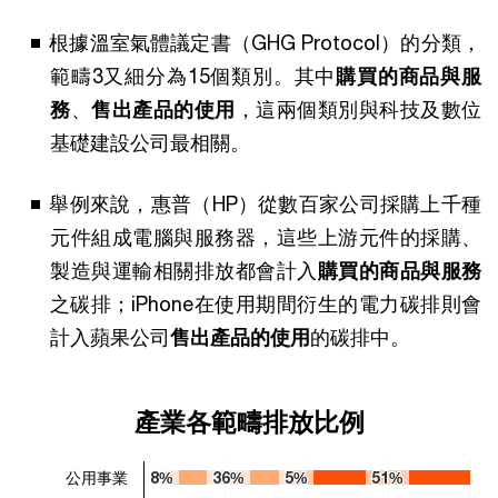
根據溫室氣體議定書（GHG Protocol）的分類，
範疇3又細分為15個類別。其中
購買的商品與服
務
、
售出產品的使用
，這兩個類別與科技及數位
基礎建設公司最相關。
舉例來說，惠普（HP）從數百家公司採購上千種
元件組成電腦與服務器，這些上游元件的採購、
製造與運輸相關排放都會計入
購買的商品與服務
之碳排；iPhone在使用期間衍生的電力碳排則會
計入蘋果公司
售出產品的使用
的碳排中。
產業各範疇排放比例
產業各範疇排放比例
Bar chart with 5 data series.
The chart has 1 X axis displaying categories.
公用事業
8%
8%
36%
36%
5%
5%
51%
51%
The chart has 1 Y axis displaying values. Range: 0 to 100.