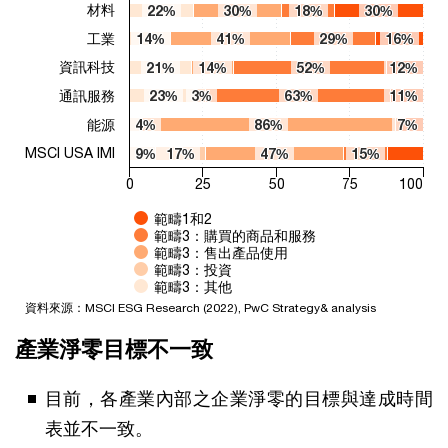
材料
22%
22%
30%
30%
18%
18%
30%
30%
工業
14%
14%
41%
41%
29%
29%
16%
16%
資訊科技
21%
21%
14%
14%
52%
52%
12%
12%
通訊服務
23%
23%
3%
3%
63%
63%
11%
11%
能源
4%
4%
86%
86%
7%
7%
MSCI USA IMI
9%
9%
17%
17%
47%
47%
15%
15%
0
25
50
75
100
範疇1和2
範疇3：購買的商品和服務
範疇3：售出產品使用
範疇3：投資
範疇3：其他
資料來源：MSCI ESG Research (2022), PwC Strategy& analysis
End of interactive chart.
產業淨零目標不一致
目前，各產業內部之企業淨零的目標與達成時間
表並不一致。