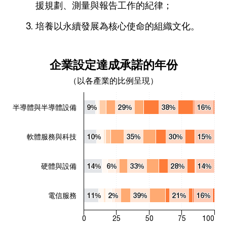
援規劃、測量與報告工作的紀律；
培養以永續發展為核心使命的組織文化。
企業設定達成承諾的年份
企業設定達成承諾的年份
Bar chart with 6 data series.
（以各產業的比例呈現）
（以各產業的比例呈現）
The chart has 1 X axis displaying categories.
半導體與半導體設備
9%
9%
29%
29%
38%
38%
16%
16%
The chart has 1 Y axis displaying values. Range: 0 to 100.
軟體服務與科技
10%
10%
35%
35%
30%
30%
15%
15%
硬體與設備
14%
14%
6%
6%
33%
33%
28%
28%
14%
14%
電信服務
11%
11%
2%
2%
39%
39%
21%
21%
16%
16%
0
25
50
75
100