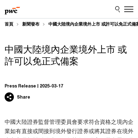
Skip
Skip
to
to
content
footer
首頁
新聞發布
中國大陸境內企業境外上市 或許可以免正式備
中國大陸境內企業境外上市 或
許可以免正式備案
Press Release
2025-03-17
Share
中國大陸證券監督管理委員會要求符合資格之境內企
業如有直接或間接到境外發行證券或將其證券在境外