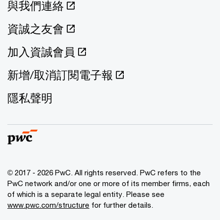
與我們連絡
資誠之友會
加入資誠會員
新增/取消訂閱電子報
隱私聲明
© 2017 - 2026 PwC. All rights reserved. PwC refers to the
PwC network and/or one or more of its member firms, each
of which is a separate legal entity. Please see
www.pwc.com/structure
for further details.