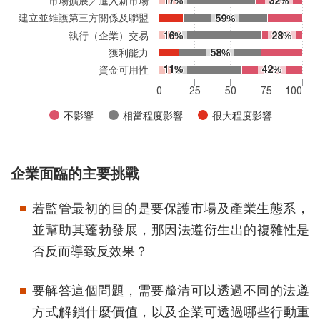
市場擴展／進入新市場
17%
17%
32%
32%
建立並維護第三方關係及聯盟
59%
59%
執行（企業）交易
16%
16%
28%
28%
獲利能力
58%
58%
11%
11%
42%
42%
資金可用性
0
25
50
75
100
不影響
相當程度影響
很大程度影響
End of interactive chart.
企業面臨的主要挑戰
若監管最初的目的是要保護市場及產業生態系，
並幫助其蓬勃發展，那因法遵衍生出的複雜性是
否反而導致反效果？
要解答這個問題，需要釐清可以透過不同的法遵
方式解鎖什麼價值，以及企業可透過哪些行動重