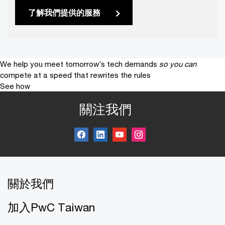
了解我們提供的服務
We help you meet tomorrow’s tech demands
so you can
compete at a speed that rewrites the rules
See how
關注我們
關於我們
加入PwC Taiwan