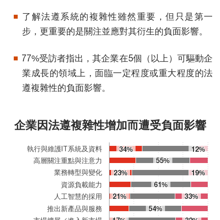
了解法遵系統的複雜性雖然重要，但只是第一
步，更重要的是關注並應對其衍生的負面影響。
77%受訪者指出，其企業在5個（以上）可驅動企
業成長的領域上，面臨一定程度或重大程度的法
遵複雜性的負面影響。
企業因法遵複雜性增加而遭受負面影響
企業因法遵複雜性增加而遭受負面影響
Bar chart with 3 data series.
The chart has 1 X axis displaying categories.
執行與維護IT系統及資料
34%
34%
12%
12%
The chart has 1 Y axis displaying values. Range: 0 to 100.
高層關注重點與注意力
55%
55%
業務轉型與變化
23%
23%
19%
19%
資源負載能力
61%
61%
人工智慧的採用
21%
21%
33%
33%
推出新產品與服務
54%
54%