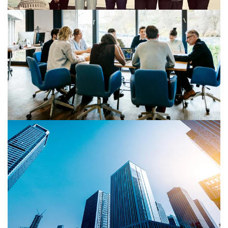
2026-07-31
供應鏈重組下 台商須掌握赴美投資
與營運布局關鍵
在全球供應鏈重組、地緣政治風險升高與美國製造回流趨
勢下，台灣企業對美布局策略的重要性日益提升。
2026-07-30
行政院通過遺贈稅法修正草案 明確
建立擬制遺產受益者負擔原則
行政院7月30日通過《遺產及贈與稅法》部分條文修正草
案，內容與財政部於今...