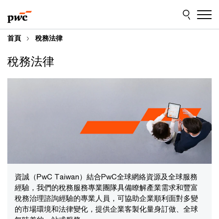
Skip
Skip
to
to
content
footer
首頁
稅務法律
稅務法律
資誠（PwC Taiwan）結合PwC全球網絡資源及全球服務
經驗，我們的稅務服務專業團隊具備瞭解產業需求和豐富
稅務治理諮詢經驗的專業人員，可協助企業順利面對多變
的市場環境和法律變化，提供企業客製化量身訂做、全球