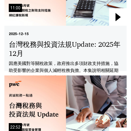
11:00
2025-12-15
台灣稅務與投資法規Update: 2025年
12月
因應美國對等關稅政策，政府推出多項財政支持措施，協
助受影響的企業與個人減輕稅務負擔。本集說明相關延期
或分期繳稅措施、申請退還營業稅溢付稅額等。此外，說
明最新網紅課稅規範，解析網路創作時應注意的營業稅課
徵規則與申報重點，並以實際案例說明不同平台（境內/境
外）、觀眾來源（台灣/海外）下，適用的稅率與申報方
式，協助創作者正確履行稅務義務，避免違規受罰。以及
平台及廣告主取得勞務收入時的稅務規範，了解各種情境
下的稅務處理方式。
22:52