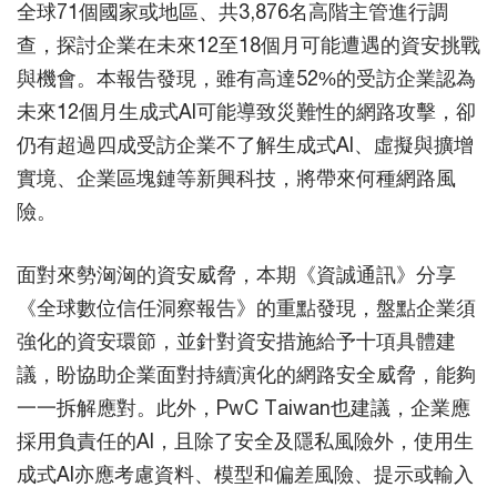
全球71個國家或地區、共3,876名高階主管進行調
查，探討企業在未來12至18個月可能遭遇的資安挑戰
與機會。本報告發現，雖有高達52%的受訪企業認為
未來12個月生成式AI可能導致災難性的網路攻擊，卻
仍有超過四成受訪企業不了解生成式AI、虛擬與擴增
實境、企業區塊鏈等新興科技，將帶來何種網路風
險。
面對來勢洶洶的資安威脅，本期《資誠通訊》分享
《全球數位信任洞察報告》的重點發現，盤點企業須
強化的資安環節，並針對資安措施給予十項具體建
議，盼協助企業面對持續演化的網路安全威脅，能夠
一一拆解應對。此外，PwC Taiwan也建議，企業應
採用負責任的AI，且除了安全及隱私風險外，使用生
成式AI亦應考慮資料、模型和偏差風險、提示或輸入