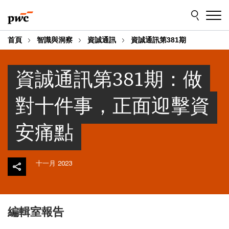
Skip
Skip
to
to
content
footer
首頁
智識與洞察
資誠通訊
資誠通訊第381期
資誠通訊第381期：做
對十件事，正面迎擊資
安痛點
十一月 2023
編輯室報告