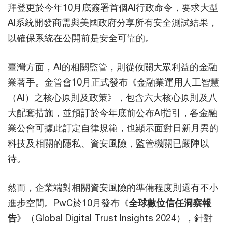
拜登更於今年10月底簽署首個AI行政命令，要求大型
AI系統開發商需與美國政府分享所有安全測試結果，
以確保系統在公開前是安全可靠的。
臺灣方面，AI的相關監管，則從攸關大眾利益的金融
業著手。金管會10月正式發布《金融業運用人工智慧
（AI）之核心原則及政策》，包含六大核心原則及八
大配套措施，並預訂於今年底前公布AI指引，各金融
業公會可據此訂定自律規範，也顯示面對日新月異的
科技及相關的隱私、資安風險，監管機關已嚴陣以
待。
然而，企業端對相關資安風險的準備程度則還有不小
進步空間。PwC於10月發布《
全球數位信任洞察報
告
》（Global Digital Trust Insights 2024），針對