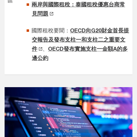
區
兩岸與國際租稅：泰國租稅優惠台商常
見問題
國際租稅要聞：
OECD向G20財金首長提
交報告及發布支柱一和支柱二之重要文
件
、
OECD發布實施支柱一金額A的多
邊公約