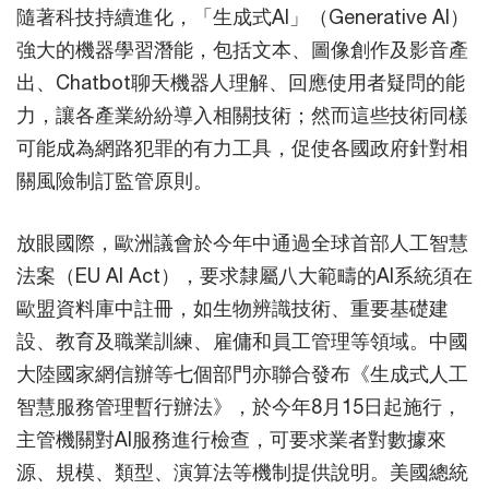
隨著科技持續進化，「生成式AI」（Generative AI）
強大的機器學習潛能，包括文本、圖像創作及影音產
出、Chatbot聊天機器人理解、回應使用者疑問的能
力，讓各產業紛紛導入相關技術；然而這些技術同樣
可能成為網路犯罪的有力工具，促使各國政府針對相
關風險制訂監管原則。
放眼國際，歐洲議會於今年中通過全球首部人工智慧
法案（EU AI Act），要求隸屬八大範疇的AI系統須在
歐盟資料庫中註冊，如生物辨識技術、重要基礎建
設、教育及職業訓練、雇傭和員工管理等領域。中國
大陸國家網信辦等七個部門亦聯合發布《生成式人工
智慧服務管理暫行辦法》，於今年8月15日起施行，
主管機關對AI服務進行檢查，可要求業者對數據來
源、規模、類型、演算法等機制提供說明。美國總統