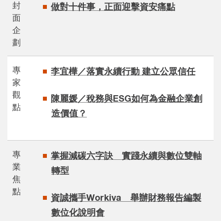
封
做對十件事，正面迎擊資安痛點
面
企
劃
專
李宜樺／落實永續行動 建立公眾信任
家
觀
陳麗媛／稅務與ESG如何為金融企業創
點
造價值？
專
掌握減碳六字訣 實踐永續與數位雙軸
業
轉型
焦
點
資誠攜手Workiva 舉辦財務報告編製
數位化說明會