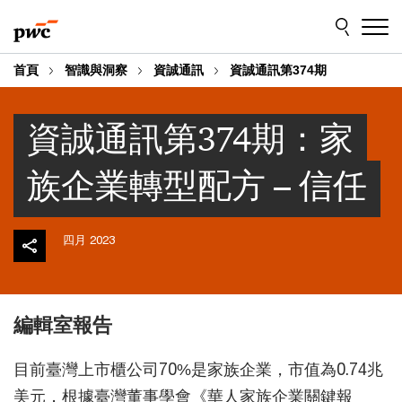
Skip
Skip
to
to
content
footer
首頁
智識與洞察
資誠通訊
資誠通訊第374期
資誠通訊第374期：家
族企業轉型配方 – 信任
四月 2023
編輯室報告
目前臺灣上市櫃公司70%是家族企業，市值為0.74兆
美元，根據臺灣董事學會《華人家族企業關鍵報