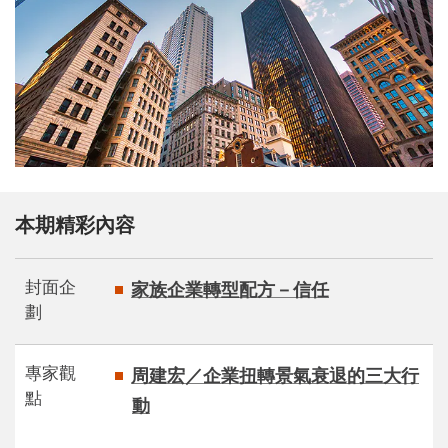
本期精彩內容
封面企
家族企業轉型配方－信任
劃
專家觀
周建宏／企業扭轉景氣衰退的三大行
點
動