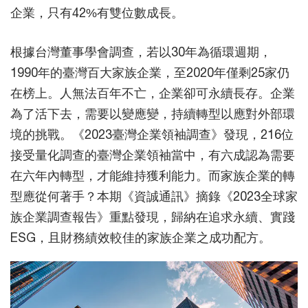
企業，只有42%有雙位數成長。
根據台灣董事學會調查，若以30年為循環週期，
1990年的臺灣百大家族企業，至2020年僅剩25家仍
在榜上。人無法百年不亡，企業卻可永續長存。企業
為了活下去，需要以變應變，持續轉型以應對外部環
境的挑戰。《2023臺灣企業領袖調查》發現，216位
接受量化調查的臺灣企業領袖當中，有六成認為需要
在六年內轉型，才能維持獲利能力。而家族企業的轉
型應從何著手？本期《資誠通訊》摘錄《2023全球家
族企業調查報告》重點發現，歸納在追求永續、實踐
ESG，且財務績效較佳的家族企業之成功配方。