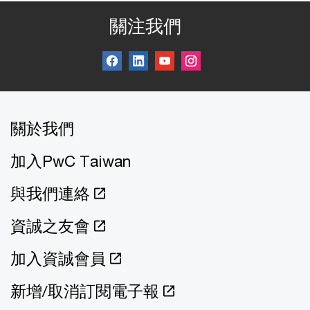
關注我們
關於我們
加入PwC Taiwan
與我們連絡
資誠之友會
加入資誠會員
新增/取消訂閱電子報