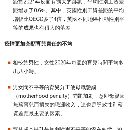
距於2021年反而有擴大的跡象，平均性別工資差
距增加了0.6%。其中，英國性別工資差距的平均
增幅比OECD多了4倍，英國不同地區推動性別平
等的成果也有很大的落差。
疫情更加突顯育兒責任的不均
相較於男性，女性2020年每週的育兒時間平均多
出八小時。
男女間不平等的育兒分工使母職懲罰
（motherhood penalty）問題加劇，意即母親因
無薪育兒而損失的職涯收入，這也是導致性別薪
資差距最主要的因素。
育兒成本提升是加劇性別不平等的潛在威脅，迫