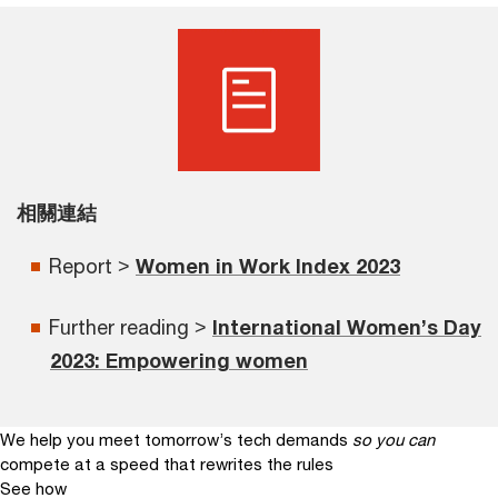
相關連結
Report >
Women in Work Index 2023
Further reading >
International Women’s Day
2023: Empowering women
We help you meet tomorrow’s tech demands
so you can
compete at a speed that rewrites the rules
See how