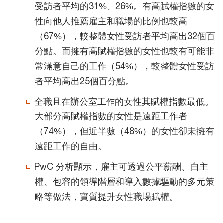
受訪者平均的31%、26%。有高賦權指數的女
性向他人推薦雇主和職場的比例也較高
（67%），較整體女性受訪者平均高出32個百
分點。而擁有高賦權指數的女性也較有可能非
常滿意自己的工作（54%），較整體女性受訪
者平均高出25個百分點。
全職且在辦公室工作的女性其賦權指數最低。
大部分高賦權指數的女性是遠距工作者
（74%），但近半數（48%）的女性卻未擁有
遠距工作的自由。
PwC 分析顯示，雇主可透過公平薪酬、自主
權、包容的領導階層和導入數據驅動的多元策
略等做法，實質提升女性職場賦權。