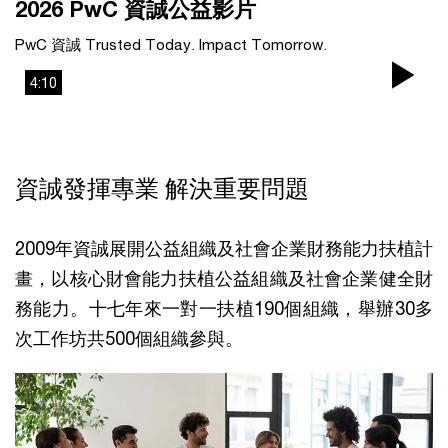
2026 PwC 資誠公益影片
PwC 資誠 Trusted Today. Impact Tomorrow.
4:10
Pla
Vi
資誠發揮專業 解決重要問題
2009年資誠展開公益組織及社會企業財務能力扶植計
畫，以核心財會能力扶植公益組織及社會企業健全財
務能力。十七年來一對一扶植190個組織，舉辦30多
次工作坊共500個組織參與。