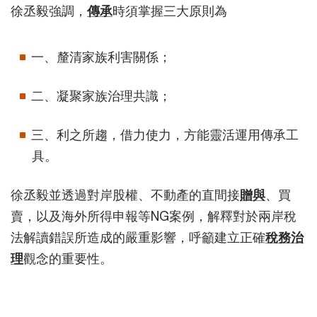
徐丞毅強調，
傳承
時須掌握三大原則為
一、釐清家族利害關係；
二、凝聚家族治理共識；
三、利之所趨，借力使力，方能靈活運用傳承工
具。
徐丞毅並透過對岸股權、不動產的直間接
贈與
、買
賣，以及海外所得申報等NG案例，解釋對於兩岸稅
法解讀錯誤所造成的嚴重影響，呼籲建立正確
稅務治
理
觀念的重要性。