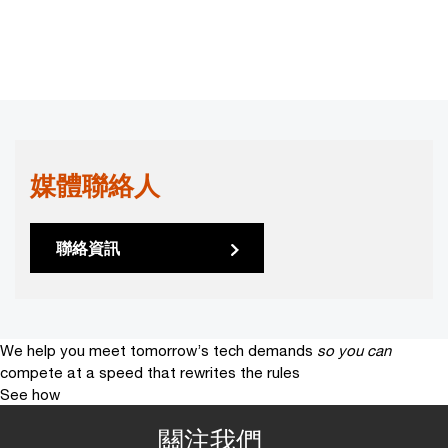
媒體聯絡人
聯絡資訊
We help you meet tomorrow’s tech demands
so you can
compete at a speed that rewrites the rules
See how
關注我們