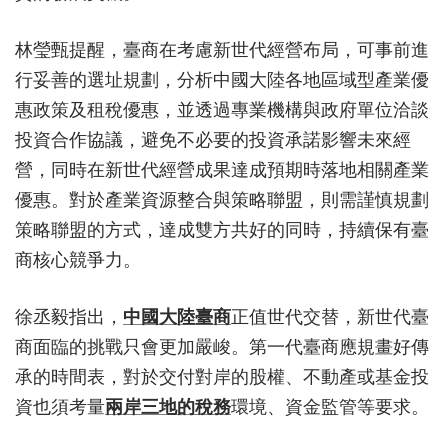
林瑩甄提醒，臺商在考慮新世代經營布局，可事前進
行妥善的選址規劃，分析中國大陸各地區域型產業優
惠政策及租稅優惠，並透過專業機構與政府單位洽談
投資合作協議，避免不必要的投資承諾影響未來經
營，同時在新世代經營成果達成預期時落地相關產業
優惠。對於產業資源整合與策略聯盟，則需謹慎規劃
策略聯盟的方式，達成雙方共好的同時，持續保有臺
商核心競爭力。
徐丞毅指出，
中國大陸臺商
正值世代交替，新世代臺
商面臨的挑戰只會更加嚴峻。第一代臺商應規畫好傳
承的時間表，對於交付對岸的股權、不動產或基金投
資也須考量
兩岸三地的稅務
環境、資金監管等要求。