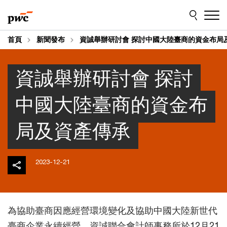
Skip
Skip
to
to
content
footer
首頁
新聞發布
資誠舉辦研討會 探討中國大陸臺商的資金布局
資誠舉辦研討會 探討
中國大陸臺商的資金布
局及資產傳承
2023-12-21
為協助臺商因應經營環境變化及協助中國大陸新世代
臺商企業永續經營，資誠聯合會計師事務所於12月21