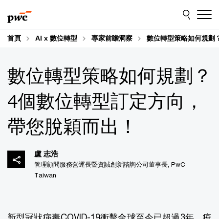
Skip
Skip
to
to
content
footer
首頁
AI x 數位轉型
專家前瞻洞察
數位轉型策略如何規劃
數位轉型策略如何規劃？
4個數位轉型訂定方向，
帶您脫穎而出！
盧 志浩
管理顧問服務營運長暨資誠創新諮詢公司董事長, PwC
Taiwan
新型冠狀病毒COVID-19衝擊全球至今已超過3年，疫