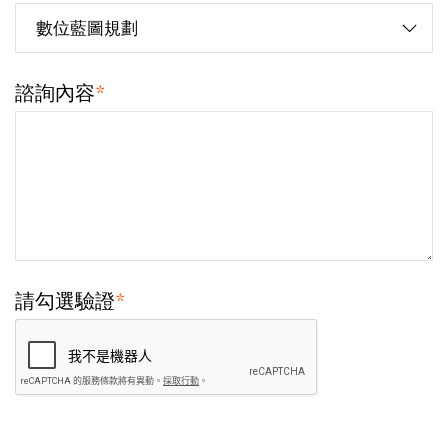
諮詢內容
*
請勾選驗證
*