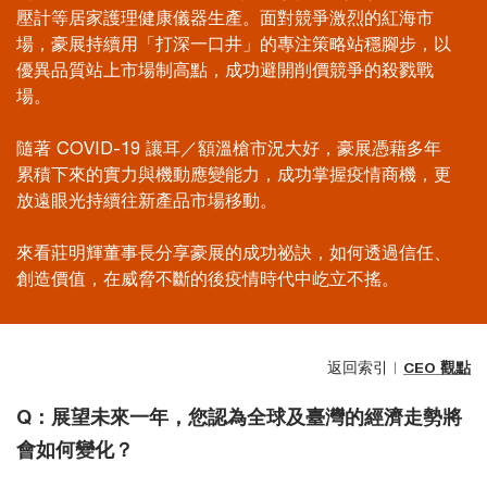
壓計等居家護理健康儀器生產。面對競爭激烈的紅海市
場，豪展持續用「打深一口井」的專注策略站穩腳步，以
優異品質站上市場制高點，成功避開削價競爭的殺戮戰
場。
隨著 COVID-19 讓耳／額溫槍市況大好，豪展憑藉多年
累積下來的實力與機動應變能力，成功掌握疫情商機，更
放遠眼光持續往新產品市場移動。
來看莊明輝董事長分享豪展的成功祕訣，如何透過信任、
創造價值，在威脅不斷的後疫情時代中屹立不搖。
返回索引︱
CEO 觀點
Q：展望未來一年，您認為全球及臺灣的經濟走勢將
會如何變化？