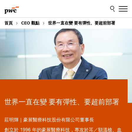
Skip
Skip
to
to
content
footer
首頁
CEO 觀點
世界一直在變 要有彈性、要超前部署
世界一直在變 要有彈性、要超前部署
莊明輝｜豪展醫療科技股份有限公司董事長
創立於 1996 年的豪展醫療科技，專攻於耳／額溫槍、血