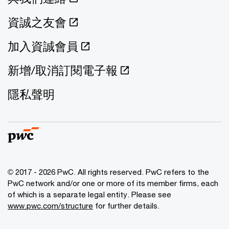
資誠之友會
加入資誠會員
新增/取消訂閱電子報
隱私聲明
© 2017 - 2026 PwC. All rights reserved. PwC refers to the
PwC network and/or one or more of its member firms, each
of which is a separate legal entity. Please see
www.pwc.com/structure
for further details.