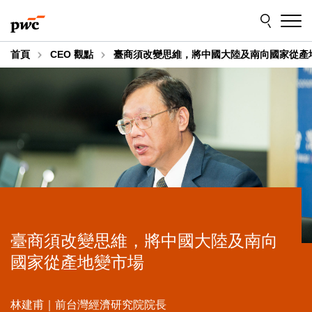
Skip
Skip
to
to
content
footer
首頁
CEO 觀點
臺商須改變思維，將中國大陸及南向國家從產
臺商須改變思維，將中國大陸及南向
國家從產地變市場
林建甫｜前台灣經濟研究院院長