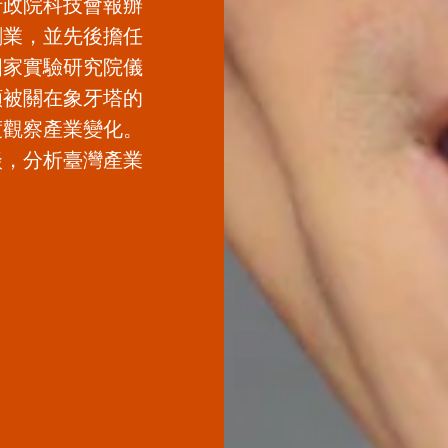
行政院科技會報辦
創業，並先後擔任
國家實驗研究院儀
願被關在象牙塔的
度觀察產業變化。
談，分析臺灣產業