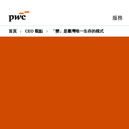
Skip
Skip
to
to
服務
content
footer
首頁
CEO 觀點
「變」是臺灣唯一生存的模式