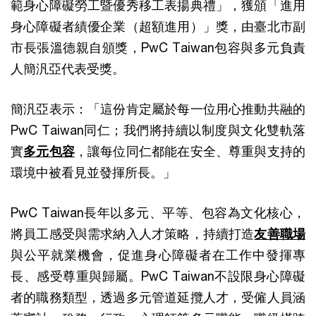
範身心障礙勞工暨優秀移工表揚典禮」，獲頒「進用
身心障礙者績優企業（超額進用）」獎，由臺北市副
市長張溫德親自頒獎，PwC Taiwan包容與多元負責
人簡汎亞代表受獎。
簡汎亞表示：「這份肯定屬於每一位用心推動共融的
PwC Taiwan同仁；我們將持續以制度與文化雙軌落
實
多元包容
，讓每位同仁都能在安全、尊重與支持的
環境中被看見並發揮所長。」
PwC Taiwan長年以多元、平等、包容為文化核心，
將員工感受與需求納入人才策略，持續打造
友善職場
與公平就業機會，促進身心障礙者在工作中發揮專
長、感受尊重與歸屬。PwC Taiwan不設限身心障礙
者的職務類型，透過多元管道延攬人才，受僱人員涵