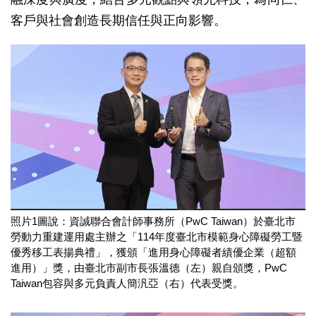
客戶與社會創造長期信任與正向影響。
照片1圖說：資誠聯合會計師事務所（PwC Taiwan）於臺北市
勞動力重建運用處主辦之「114年度臺北市模範身心障礙勞工暨
優秀移工表揚典禮」，獲頒「進用身心障礙者績優企業（超額
進用）」獎，由臺北市副市長張溫德（左）親自頒獎，PwC
Taiwan包容與多元負責人簡汎亞（右）代表受獎。