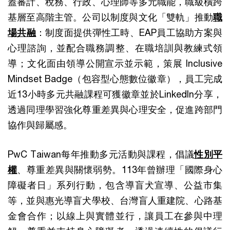
蓋審計、稅務、行政、心理師等多元職能，職級橫跨
基層至高階主管。公司以制度與文化「雙軌」推動
職
場共融
：制度面提供彈性工時、EAP員工協助方案與
心理諮詢，並配合職務調整、在職培訓與教練式領
導；文化面由領導公開宣示並示範，策展 Inclusive
Mindset Badge（包容型心態數位徽章），員工完成
近13小時多元共融課程可獲徽章並於LinkedIn分享，
透過同理學習強化尊重差異與心理安全，促進跨部門
協作與歸屬感。
PwC Taiwan每年推動多元活動與課程，倡議
性別平
權
、尊重差異與關懷弱勢。113年曾辦理「國際身心
障礙者日」系列行動，包含導盲犬宣導、公益市集
等，並與惠光導盲犬學校、台灣盲人重建院、心路基
金會合作；以線上與實體並行，讓員工在參與中理