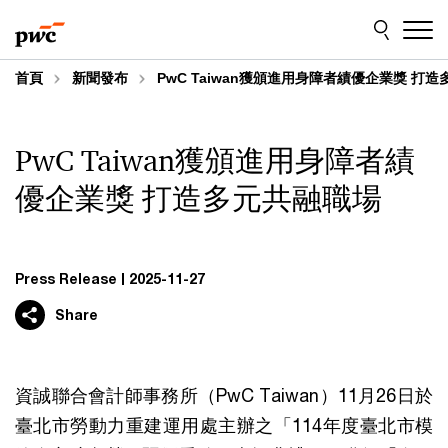
Skip
Skip
to
to
content
footer
首頁
新聞發布
PwC Taiwan獲頒進用身障者績優企業獎 打
PwC Taiwan獲頒進用身障者績
優企業獎 打造多元共融職場
Press Release
2025-11-27
Share
資誠聯合會計師事務所（PwC Taiwan）11月26日於
臺北市勞動力重建運用處主辦之「114年度臺北市模