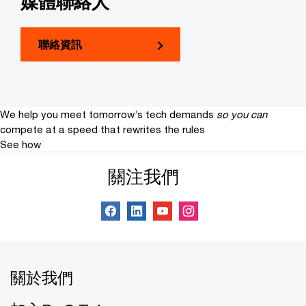
媒體聯絡人
聯絡資訊
We help you meet tomorrow’s tech demands
so you can
compete at a speed that rewrites the rules
See how
關注我們
關於我們