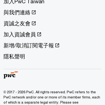
加入PwC Taiwan
與我們連絡
資誠之友會
加入資誠會員
新增/取消訂閱電子報
隱私聲明
© 2017 - 2026 PwC. All rights reserved. PwC refers to the
PwC network and/or one or more of its member firms, each
of which is a separate legal entity. Please see