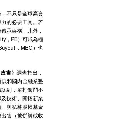
平台，不只是全球高資
響力的必要工具。若
善傳承架構。此外，
ity，PE）可成為極
yout，MBO）也
白皮書
》調查指出，
速發展和國內金融業整
體認到，單打獨鬥不
源及技術、開拓新業
括，與私募股權基金
數出售（被併購或收