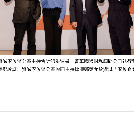
資誠家族辦公室主持會計師洪連盛、普華國際財務顧問公司執行
長鄭敦謙、資誠家族辦公室協同主持律師鄭策允於資誠「家族企