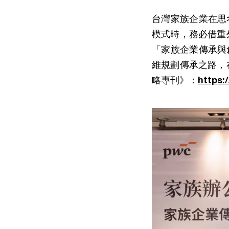
台灣家族企業在思
模式時，務必借重
「家族企業傳承與
維規劃傳承之路，
略專刊》：
https: