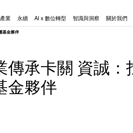
產業
永續
AI x 數位轉型
智識與洞察
關於我們
權基金夥伴
業傳承卡關 資誠：
基金夥伴