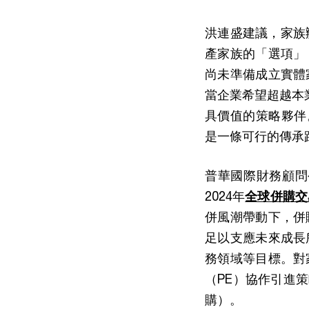
洪連盛建議，家族辦
產家族的「選項」
尚未準備成立實體
當企業希望超越本業框
具價值的策略夥伴。
是一條可行的傳承
普華國際財務顧問
2024年
全球併購交
併風潮帶動下，併
足以支應未來成長
務領域等目標。對
（PE）協作引進
購）。