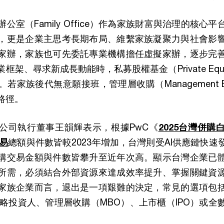
公室（Family Office）作為家族財富與治理的核心
，更是企業主思考長期布局、維繫家族凝聚力與社會影
家辦，家族也可先委託專業機構擔任虛擬家辦，逐步完
架、尋求新成長動能時，私募股權基金（Private Equ
若家族後代無意願接班，管理層收購（Management Bu
路徑。
公司執行董事王韻輝表示，根據PwC《
2025台灣併購
易
總額與件數皆較2023年增加，台灣則受AI供應鏈快
購交易金額與件數皆攀升至近年次高。顯示台灣企業已
所需，必須結合外部資源來達成效率提升、掌握關鍵資
家族企業而言，退出是一項艱難的決定，常見的選項包
策略投資人、管理層收購（MBO）、上市櫃（IPO）或全