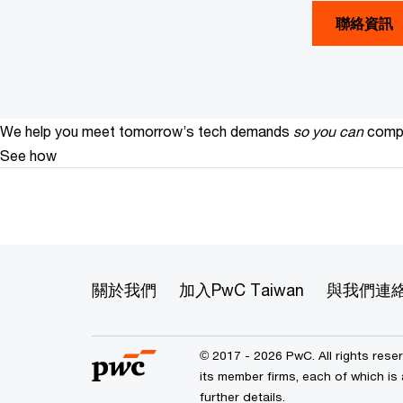
聯絡資訊
We help you meet tomorrow’s tech demands
so you can
compe
See how
關於我們
加入PwC Taiwan
與我們連
© 2017 - 2026 PwC. All rights res
its member firms, each of which is 
further details.