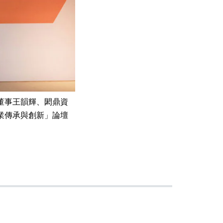
董事王韻輝、閎鼎資
業傳承與創新」論壇