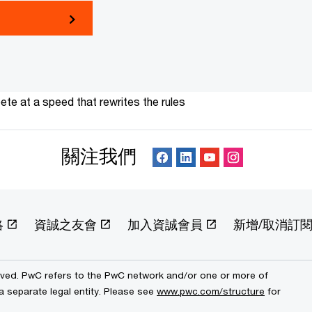
te at a speed that rewrites the rules
關注我們
絡
資誠之友會
加入資誠會員
新增/取消訂
erved. PwC refers to the PwC network and/or one or more of
a separate legal entity. Please see
www.pwc.com/structure
for