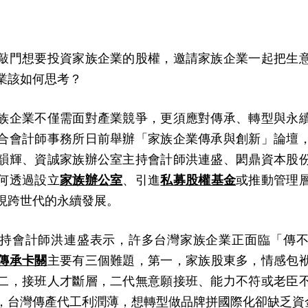
敲門想要投資家族企業的股權，邀請家族企業一起把生
業該如何思考？
族企業不僅需面對產業競爭，更須應對傳承、轉型與永
合會計師事務所日前舉辦「家族企業傳承與創新」論壇
韻輝、資誠家族辦公室主持會計師洪連盛、閎鼎資本股
何透過設立
家族辦公室
、引進
私募股權基金
或推動管理
現跨世代的永續發展。
持會計師洪連盛表示，許多台灣家族企業正面臨「傳
傳承卡關
主要有三個難題，第一，家族股東多，情感包
二，接班人才斷層，二代無意願接班、能力不符或老臣
，台灣傳產代工利潤薄，想轉型做品牌拼國際化卻缺乏資