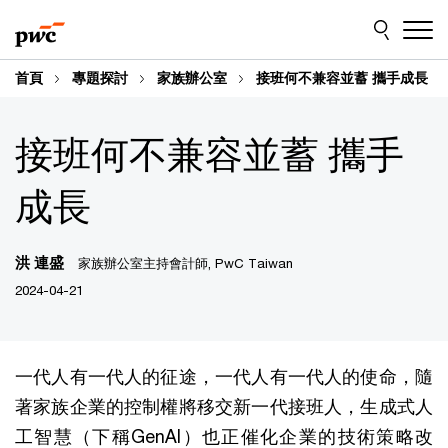
Skip
Skip
to
to
content
footer
首頁
專題探討
家族辦公室
接班何不兼容並蓄 攜手成長
接班何不兼容並蓄 攜手
成長
洪 連盛
家族辦公室主持會計師, PwC Taiwan
2024-04-21
一代人有一代人的征途，一代人有一代人的使命，隨
著家族企業的控制權將移交新一代接班人，生成式人
工智慧（下稱GenAI）也正催化企業的技術策略改