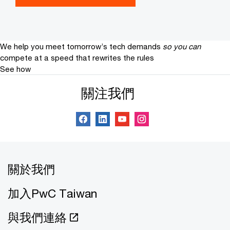
We help you meet tomorrow’s tech demands
so you can
compete at a speed that rewrites the rules
See how
關注我們
關於我們
加入PwC Taiwan
與我們連絡