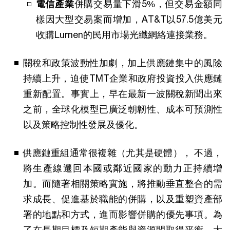
電信產業
併購交易量下滑5%，但交易金額同
樣因大型交易案而增加，AT&T以57.5億美元
收購Lumen的民用市場光纖網絡連接業務。
關稅和政策波動性加劇，加上供應鏈集中的風險
持續上升，迫使TMT企業和政府投資投入供應鏈
重新配置。事實上，早在最新一波關稅新聞出來
之前，全球化模型已廣泛朝韌性、成本可預測性
以及策略控制性發展及優化。
供應鏈重組通常很複雜（尤其是硬體）， 不過，
將生產線遷回本國或鄰近國家的動力正持續增
加。而隨著相關策略實施，將推動垂直整合的需
求成長、促進基於職能的併購，以及重塑資產部
署的地點和方式，進而影響併購的優先事項。為
了在長期目標及短期產能與資源間取得平衡，大