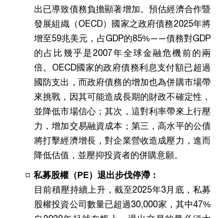
出已導致債務負擔顯著增加。預估經濟合作暨
發展組織（OECD）國家之政府債務2025年將
增至59兆美元，占GDP的85%——債務對GDP
的占比幾乎是2007年全球金融危機前的兩
倍。OECD國家的政府債務利息支付額已超過
國防支出，而政府債務的增加也為併購市場帶
來挑戰，因其可能造成長期的財政不確定性，
並降低市場信心；其次，這對利率帶來上行壓
力，增加交易融資成本；第三，高水平的公債
將打擊經濟增長，對企業營收造成壓力，進而
降低估值，並壓抑投資者的併購意願。
私募股權（PE）退出步伐停滯：
目前積壓持續上升，截至2025年3月底，私募
股權投資公司數量已超過30,000家，其中47%