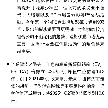
自2020年起就在帳上。退出交易的量必須大
幅提升才能減少積壓，但眼前的環境並不理
想，大環境以及IPO市場疲弱影響PE交易活
動。今年第一季的PE退出增加83筆，達到903
筆，退出的腳步還要再更明確，才能扭轉投資
組合公司不斷老化的趨勢。這對併購市場尤其
重要，因為PE基金在併購活動中的角色越來
越重要。
企業價值／過去一年息前稅前折舊攤銷前（EV／
EBITDA）倍數在2024年9月峰值中位數達14.3
倍，創下2021年9月以來單月最高，扭轉先前走
低的趨勢。但對潛在關稅等不穩定性的擔憂，仍
對估值形成壓力，使2025年Q2預測值回落到10.8
倍。