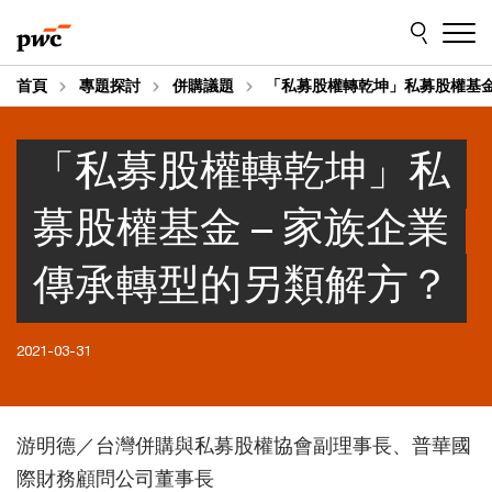
Skip
Skip
to
to
content
footer
首頁
專題探討
併購議題
「私募股權轉乾坤」私募股權基金
「私募股權轉乾坤」私
募股權基金 – 家族企業
傳承轉型的另類解方？
2021-03-31
游明德／台灣併購與私募股權協會副理事長、普華國
際財務顧問公司董事長