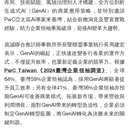
布局、技術賦能、風險治理到人才構建，全方位剖析
生成式AI（GenAI）的商業應用策略，並特別邀請
PwC亞太區AI專家來臺灣，結合前瞻洞見及豐富實戰
經驗，助力企業領袖乘風破浪，迎接AI變革大趨勢。
資誠聯合會計師事務所所長暨聯盟事業執行長周建宏
表示，GenAI的崛起，正快速改變各行各業的運作方
式，不僅提升效率，也重新定義企業的競爭力。根據
PwC Taiwan《2024臺灣企業領袖調查》
，全球
64%、臺灣59%企業領袖認為，採用GenAI將顯著提
升員工效率；另有全球41%、臺灣36%企業領袖亦預
期GenAI可改善商業模式、拓展新市場，帶來營收與
利潤增長。面對GenAI帶來的轉型急迫性，企業必須
制定GenAI轉型藍圖，將GenAI轉化為決勝未來的關
鍵利器。