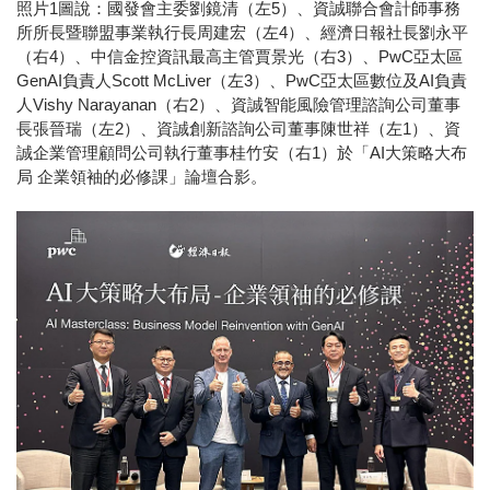
照片1圖說：國發會主委劉鏡清（左5）、資誠聯合會計師事務
所所長暨聯盟事業執行長周建宏（左4）、經濟日報社長劉永平
（右4）、中信金控資訊最高主管賈景光（右3）、PwC亞太區
GenAI負責人Scott McLiver（左3）、PwC亞太區數位及AI負責
人Vishy Narayanan（右2）、資誠智能風險管理諮詢公司董事
長張晉瑞（左2）、資誠創新諮詢公司董事陳世祥（左1）、資
誠企業管理顧問公司執行董事桂竹安（右1）於「AI大策略大布
局 企業領袖的必修課」論壇合影。