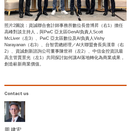
照片2圖說：資誠聯合會計師事務所數位長曾博昇（右1）擔任
高峰對談主持人，與PwC 亞太區GenAI負責人Scott
McLiver（左3）、PwC 亞太區數位及AI負責人Vishy
Narayanan（右3）、台智雲總經理／AI大聯盟會長吳漢章（右
2）、資誠創新諮詢公司董事陳世祥（左2）、中信金控資訊最
高主管賈景光（左1）共同探討如何讓AI落地轉化為商業成果，
創造嶄新商業價值。
Contact us
周 建宏