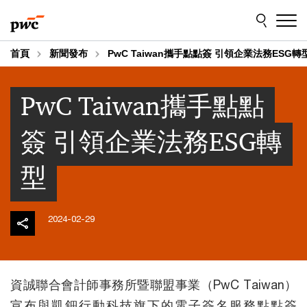
Skip
Skip
to
to
content
footer
首頁
新聞發布
PwC Taiwan攜手點點簽 引領企業法務ESG轉
PwC Taiwan攜手點點
簽 引領企業法務ESG轉
型
2024-02-29
資誠聯合會計師事務所暨聯盟事業（PwC Taiwan）
宣布與凱鈿行動科技旗下的電子簽名服務點點簽