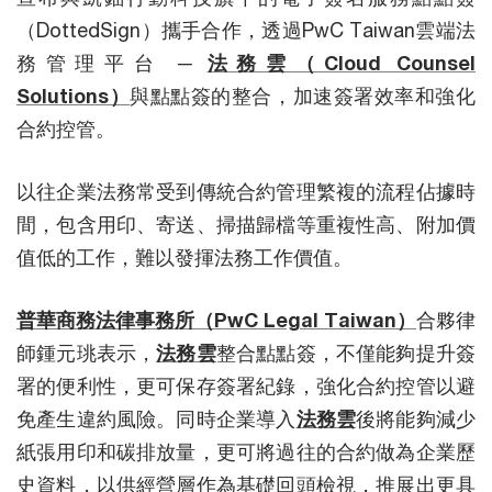
（DottedSign）攜手合作，透過PwC Taiwan雲端法
務管理平台 ─
法務雲（Cloud Counsel
Solutions）
與點點簽的整合，加速簽署效率和強化
合約控管。
以往企業法務常受到傳統合約管理繁複的流程佔據時
間，包含用印、寄送、掃描歸檔等重複性高、附加價
值低的工作，難以發揮法務工作價值。
普華商務法律事務所（PwC Legal Taiwan）
合夥律
師鍾元珧表示，
法務雲
整合點點簽，不僅能夠提升簽
署的便利性，更可保存簽署紀錄，強化合約控管以避
免產生違約風險。同時企業導入
法務雲
後將能夠減少
紙張用印和碳排放量，更可將過往的合約做為企業歷
史資料，以供經營層作為基礎回頭檢視，推展出更具