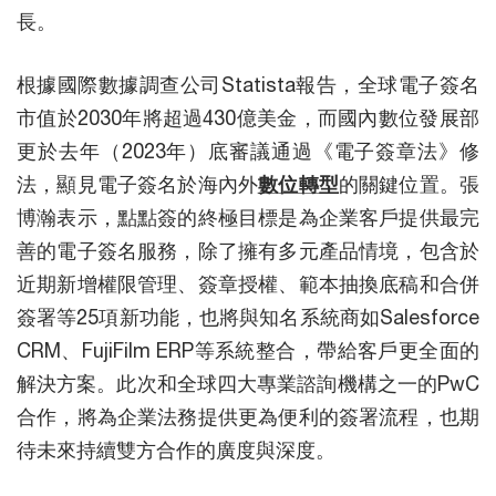
長。
根據國際數據調查公司Statista報告，全球電子簽名
市值於2030年將超過430億美金，而國內數位發展部
更於去年（2023年）底審議通過《電子簽章法》修
法，顯見電子簽名於海內外
數位轉型
的關鍵位置。張
博瀚表示，點點簽的終極目標是為企業客戶提供最完
善的電子簽名服務，除了擁有多元產品情境，包含於
近期新增權限管理、簽章授權、範本抽換底稿和合併
簽署等25項新功能，也將與知名系統商如Salesforce
CRM、FujiFilm ERP等系統整合，帶給客戶更全面的
解決方案。此次和全球四大專業諮詢機構之一的PwC
合作，將為企業法務提供更為便利的簽署流程，也期
待未來持續雙方合作的廣度與深度。