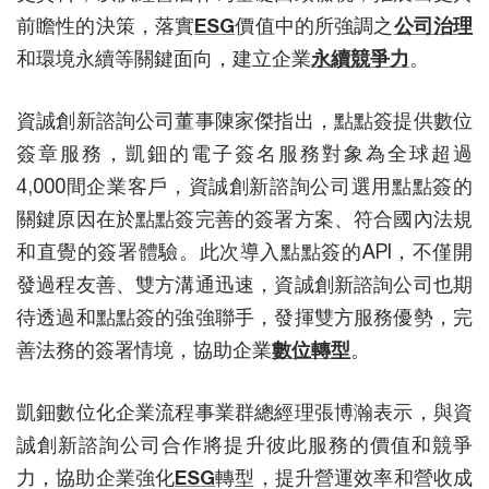
前瞻性的決策，落實
ESG
價值中的所強調之
公司治理
和環境永續等關鍵面向，建立企業
永續競爭力
。
資誠創新諮詢公司董事陳家傑指出，點點簽提供數位
簽章服務，凱鈿的電子簽名服務對象為全球超過
4,000間企業客戶，資誠創新諮詢公司選用點點簽的
關鍵原因在於點點簽完善的簽署方案、符合國內法規
和直覺的簽署體驗。此次導入點點簽的API，不僅開
發過程友善、雙方溝通迅速，資誠創新諮詢公司也期
待透過和點點簽的強強聯手，發揮雙方服務優勢，完
善法務的簽署情境，協助企業
數位轉型
。
凱鈿數位化企業流程事業群總經理張博瀚表示，與資
誠創新諮詢公司合作將提升彼此服務的價值和競爭
力，協助企業強化
ESG
轉型，提升營運效率和營收成