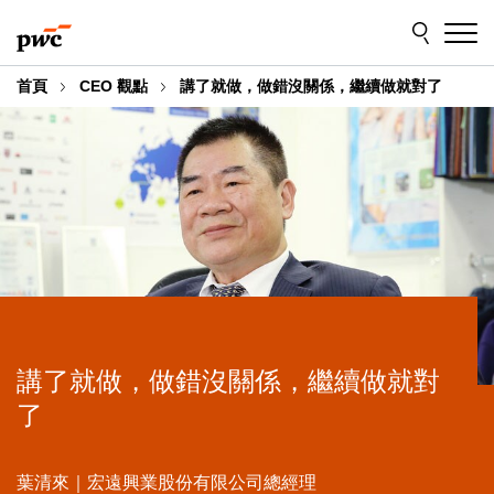
Skip
Skip
to
to
content
footer
首頁
CEO 觀點
講了就做，做錯沒關係，繼續做就對了
講了就做，做錯沒關係，繼續做就對
了
葉清來｜宏遠興業股份有限公司總經理