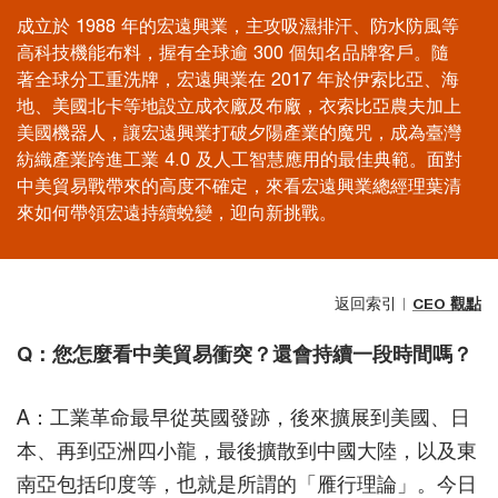
成立於 1988 年的宏遠興業，主攻吸濕排汗、防水防風等
高科技機能布料，握有全球逾 300 個知名品牌客戶。隨
著全球分工重洗牌，宏遠興業在 2017 年於伊索比亞、海
地、美國北卡等地設立成衣廠及布廠，衣索比亞農夫加上
美國機器人，讓宏遠興業打破夕陽產業的魔咒，成為臺灣
紡織產業跨進工業 4.0 及人工智慧應用的最佳典範。面對
中美貿易戰帶來的高度不確定，來看宏遠興業總經理葉清
來如何帶領宏遠持續蛻變，迎向新挑戰。
返回索引︱
CEO 觀點
Q：您怎麼看中美貿易衝突？還會持續一段時間嗎？
A：工業革命最早從英國發跡，後來擴展到美國、日
本、再到亞洲四小龍，最後擴散到中國大陸，以及東
南亞包括印度等，也就是所謂的「雁行理論」。今日