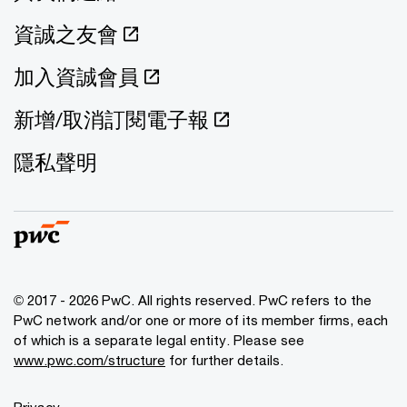
資誠之友會
加入資誠會員
新增/取消訂閱電子報
隱私聲明
© 2017 - 2026 PwC. All rights reserved. PwC refers to the
PwC network and/or one or more of its member firms, each
of which is a separate legal entity. Please see
www.pwc.com/structure
for further details.