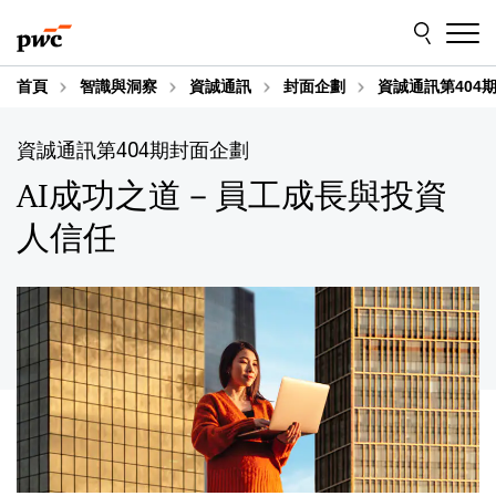
Skip
Skip
返回目錄：
to
to
content
footer
首頁
智識與洞察
資誠通訊
封面企劃
資誠通訊第404
資誠通訊第404期封面企劃
AI成功之道－員工成長與投資
人信任