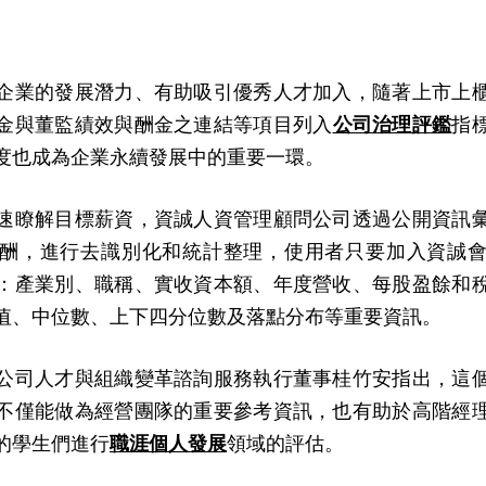
企業的發展潛力、有助吸引優秀人才加入，隨著上市上
金與董監績效與酬金之連結等項目列入
公司治理評鑑
指
度也成為企業永續發展中的重要一環。
速瞭解目標薪資，資誠人資管理顧問公司透過公開資訊
酬，進行去識別化和統計整理，使用者只要加入資誠
：產業別、職稱、實收資本額、年度營收、每股盈餘和
值、中位數、上下四分位數及落點分布等重要資訊。
公司人才與組織變革諮詢服務執行董事桂竹安指出，這
不僅能做為經營團隊的重要參考資訊，也有助於高階經
的學生們進行
職涯個人發展
領域的評估。