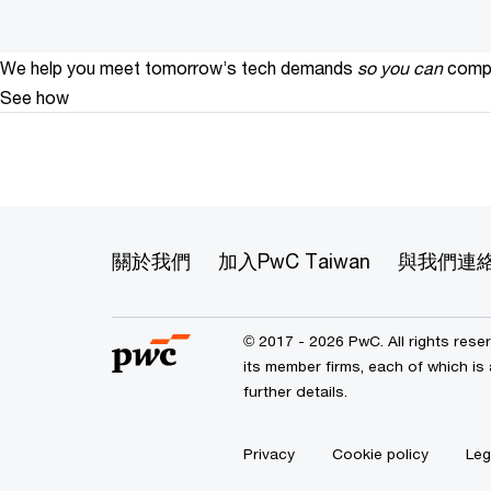
We help you meet tomorrow’s tech demands
so you can
compe
See how
關於我們
加入PwC Taiwan
與我們連
© 2017 - 2026 PwC. All rights res
its member firms, each of which is 
further details.
Privacy
Cookie policy
Leg