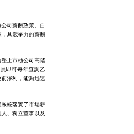
櫃公司薪酬政策、自
標，具競爭力的薪酬
彙整上市櫃公司高階
會員即可每年查詢乙
稅前淨利，能夠迅速
個系統落實了市場薪
理人、獨立董事以及