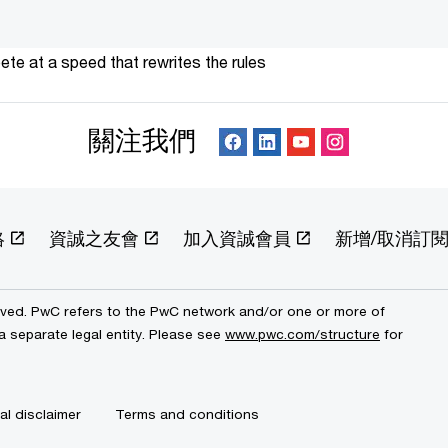
te at a speed that rewrites the rules
關注我們
絡
資誠之友會
加入資誠會員
新增/取消訂
erved. PwC refers to the PwC network and/or one or more of
a separate legal entity. Please see
www.pwc.com/structure
for
al disclaimer
Terms and conditions