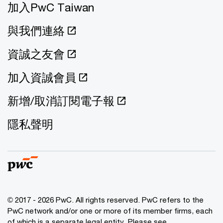
加入PwC Taiwan
與我們連絡
資誠之友會
加入資誠會員
新增/取消訂閱電子報
隱私聲明
© 2017 - 2026 PwC. All rights reserved. PwC refers to the
PwC network and/or one or more of its member firms, each
of which is a separate legal entity. Please see