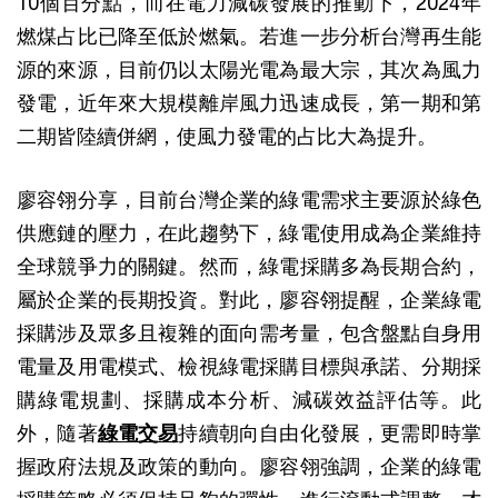
10個百分點，而在電力減碳發展的推動下，2024年
燃煤占比已降至低於燃氣。若進一步分析台灣再生能
源的來源，目前仍以太陽光電為最大宗，其次為風力
發電，近年來大規模離岸風力迅速成長，第一期和第
二期皆陸續併網，使風力發電的占比大為提升。
廖容翎分享，目前台灣企業的綠電需求主要源於綠色
供應鏈的壓力，在此趨勢下，綠電使用成為企業維持
全球競爭力的關鍵。然而，綠電採購多為長期合約，
屬於企業的長期投資。對此，廖容翎提醒，企業綠電
採購涉及眾多且複雜的面向需考量，包含盤點自身用
電量及用電模式、檢視綠電採購目標與承諾、分期採
購綠電規劃、採購成本分析、減碳效益評估等。此
外，隨著
綠電交易
持續朝向自由化發展，更需即時掌
握政府法規及政策的動向。廖容翎強調，企業的綠電