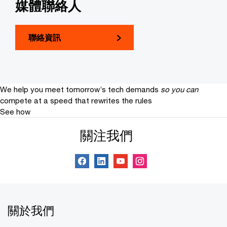
媒體聯絡人
聯絡資訊
We help you meet tomorrow’s tech demands
so you can
compete at a speed that rewrites the rules
See how
關注我們
關於我們