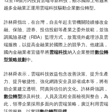
12至18個月內投資雲端等新科技，顯示國際上有越來
越多金融業正運用雲端科技驅動企業數位轉型。
許林舜指出，在台灣，自去年起主管機關陸續修改金
融、保險、證券、投信投顧等產業之委外規範，並強
調風險基礎（RBA）監理方式，放寬境外處理涉及雲
端服務，以提高金融業於國際上的競爭力。他建議，
國內金融業者宜儘早將
雲端科技
納入企業整體
數位轉
型策略規劃
中。
許林舜表示，雲端科技效益包含改善決策、提升生產
力、提升敏捷性、強化網路安全及節省成本等，將有
助企業建立透明、問責與信任的文化。許林舜強調，
數位轉型
涉及科技、人員及流程全面檢視與整合，為
此，領導企業採用多面向的雲端策略，廣泛利用雲端
託管服務，以實踐
數位轉型目標
。