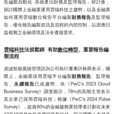
告編製自動化 高效產出財務及監理報告」研討會，
探討國際上金融業運用雲端科技
之趨勢，以及金融業
如何運用雲端數位報告平台編製
財務報告
及監理報
告，優化報告編製資訊及流程的內部控制，以因應日
益複雜之金融環境及法令遵循需求。
雲端科技
法規鬆綁 有助
數位轉型
、重塑報告編
製流程
資誠智能風險管理諮詢公司執行董事許林舜表示，國
際上，金融業採用雲端平台編製
財務報告
、監理報
告、
永續報告
已成趨勢。依《PwC’s 2023 Cloud
Business Survey》調查顯示，78%的高階主管表示
其企業已採用雲端科技；根據《PwC’s 2024 Pulse
Survey》，超過60%的金融服務業領導者計劃在未來