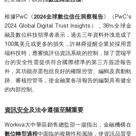
根據PwC《
2024全球數位信任洞察報告
》（PwC's
2024 Global Digital Trust Insights），36%全球金
融及數位科技領導者表示，過去三年資料外洩造成了
100萬美元或更多的損失，許林舜提醒企業於採用雲
端科技時，應審慎評估資訊系統的控制，除了雲端平
台的安全性需提供符合國際標準的第三方簽證報告
外，其功能亦需包括良好的權限控管、編輯及異動軌
跡、審核控管等，使金融業各項報告的編製具有健全
的內部控制。
資訊安全
及法令遵循至關重要
Workiva大中華區銷售總監邵一揚指出，金融機構在
數位轉型過程
中面臨的複雜性和風險，使資訊品質受