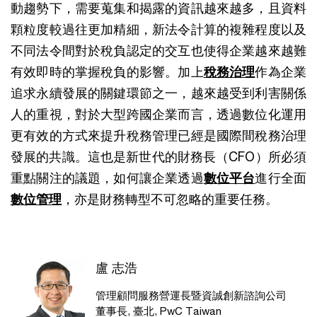
動趨勢下，需要蒐集和揭露的資訊越來越多，且資料
顆粒度較過往更加精細，新法令計算的複雜程度以及
不同法令間對於稅負認定的交互也使得企業越來越難
有效即時的掌握稅負的影響。加上
稅務治理
作為企業
追求永續發展的關鍵環節之一，越來越受到利害關係
人的重視，對於大型跨國企業而言，透過數位化運用
更有效的方式來提升稅務管理已經是國際間稅務治理
發展的共識。這也是新世代的財務長（CFO）所必須
重點關注的議題，如何讓企業透過
數位平台
進行全面
數位管理
，亦是財務轉型不可忽略的重要任務。
盧 志浩
管理顧問服務營運長暨資誠創新諮詢公司
董事長, 臺北, PwC Taiwan