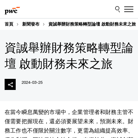
Skip
Skip
to
to
content
footer
首頁
新聞發布
資誠舉辦財務策略轉型論壇 啟動財務未來之旅
資誠舉辦財務策略轉型論
壇 啟動財務未來之旅
2024-03-25
在當今瞬息萬變的市場中，企業管理者和財務主管不
僅需要把握現在，還必須要展望未來，預測未來。財
務工作也不僅限於關注數字，更需為組織提高效率、