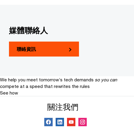
媒體聯絡人
聯絡資訊
We help you meet tomorrow’s tech demands
so you can
compete at a speed that rewrites the rules
See how
關注我們