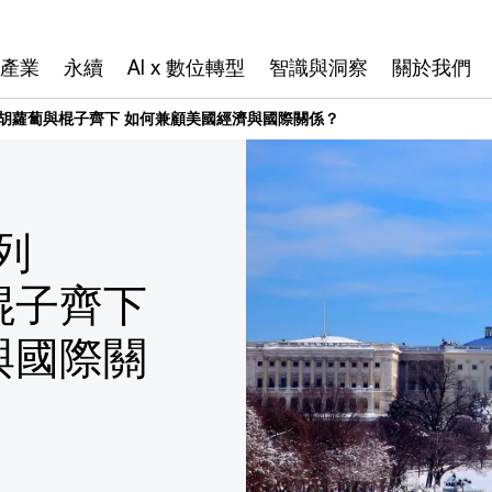
產業
永續
AI x 數位轉型
智識與洞察
關於我們
：胡蘿蔔與棍子齊下 如何兼顧美國經濟與國際關係？
列
棍子齊下
與國際關