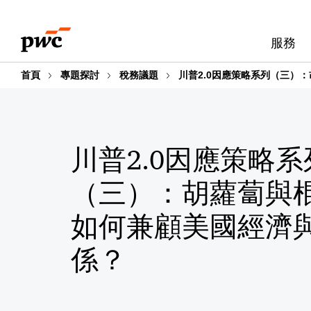
Skip
Skip
to
to
服務
content
footer
首頁
專題探討
稅務議題
川普2.0因應策略系列（三）
川普2.0因應策略系
（三）：胡蘿蔔與
如何兼顧美國經濟
係？