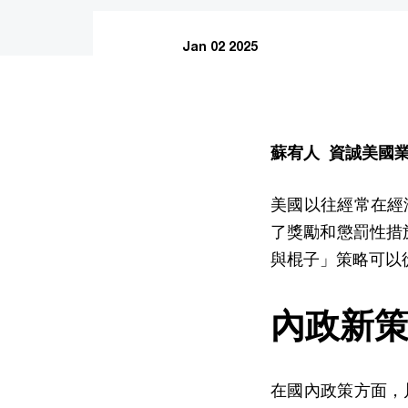
Jan 02 2025
蘇宥人 資誠美國
美國以往經常在經
了獎勵和懲罰性措
與棍子」策略可以
內政新
在國內政策方面，