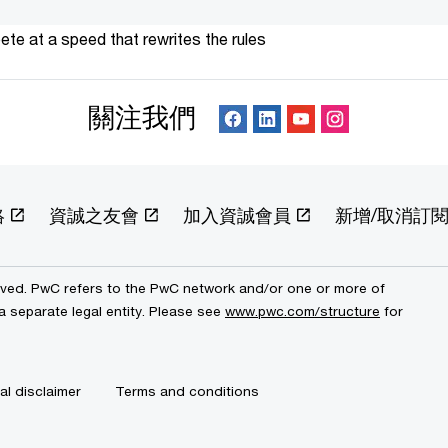
te at a speed that rewrites the rules
關注我們
絡
資誠之友會
加入資誠會員
新增/取消訂
erved. PwC refers to the PwC network and/or one or more of
a separate legal entity. Please see
www.pwc.com/structure
for
al disclaimer
Terms and conditions