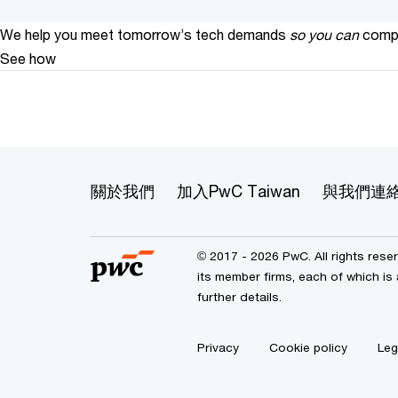
We help you meet tomorrow’s tech demands
so you can
compe
See how
關於我們
加入PwC Taiwan
與我們連
© 2017 - 2026 PwC. All rights res
its member firms, each of which is 
further details.
Privacy
Cookie policy
Leg