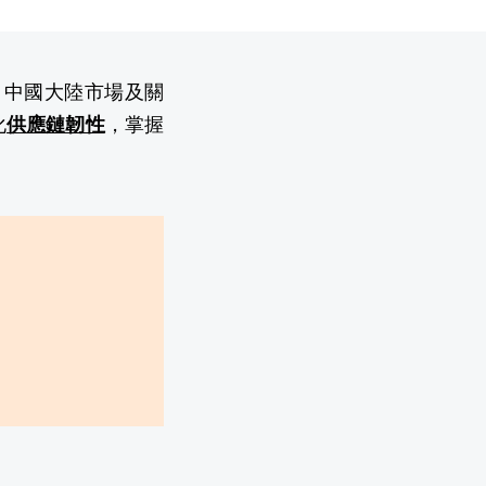
場、中國大陸市場及關
化
供應鏈韌性
，掌握