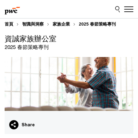
Skip
Skip
to
to
content
footer
首頁
智識與洞察
家族企業
2025 春節策略專刊
資誠家族辦公室
2025 春節策略專刊
Share