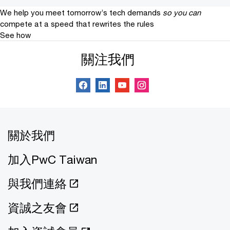
We help you meet tomorrow’s tech demands
so you can
compete at a speed that rewrites the rules
See how
關注我們
關於我們
加入PwC Taiwan
與我們連絡
資誠之友會