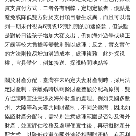
實支實付方式，二者各有利弊，定期定額者，優點是
避免或降低雙方對於支付項目發生歧異，而且可以增
列一期未付視為6期或12期到期的加速條款，但缺點
是對於日後孩子增加大額支出，例如海外遊學或矯正
牙齒等較大負擔等變數則難以處理；反之，實支實付
的方法則較易增加溝通成本，處理複雜。此外探視
權，宜具體化，例如接送、探視時間地點等。
關於財產分配，臺灣在未約定夫妻財產制時，採用法
定財產制，在離婚時以剩餘財產差額分配為原則，雙
方協議時宜注意涉及海外財產的處理。例如美國多數
州、大陸等為夫妻共同財產制，不同於臺灣，因此如
協議財產分配時，需特別注意處理範圍是否涉及海外
財產，並宜評估稅務及處理便宜性後，再研擬財產分
配方式，以降低或避免國外涉訟相關財產時，有不利