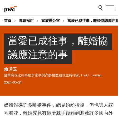
Skip
Skip
to
to
content
footer
首頁
專題探討
家族辦公室
當愛已成往事，離婚協議應注
當愛已成往事，離婚協
議應注意的事
賴 芳玉
普華商務法律事務所家事與高齡權益服務主持律師, PwC Taiwan
2024-05-21
媒體報導許多離婚事件，總見紛紛擾擾，但也讓人霧
裡看花，離婚究竟有這麼棘手複雜到遮蔽許多國內外