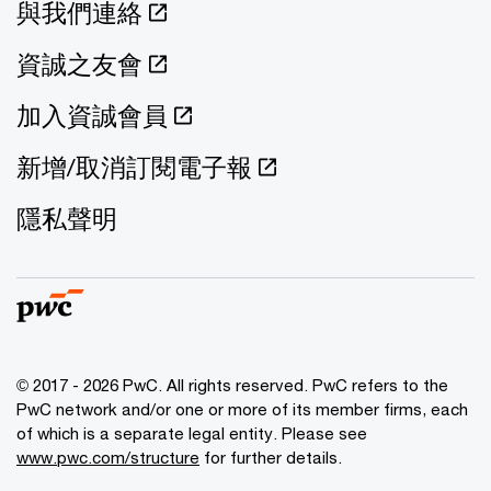
與我們連絡
資誠之友會
加入資誠會員
新增/取消訂閱電子報
隱私聲明
© 2017 - 2026 PwC. All rights reserved. PwC refers to the
PwC network and/or one or more of its member firms, each
of which is a separate legal entity. Please see
www.pwc.com/structure
for further details.