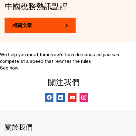
中國稅務熱訊點評
相關文章
We help you meet tomorrow’s tech demands
so you can
compete at a speed that rewrites the rules
See how
關注我們
關於我們