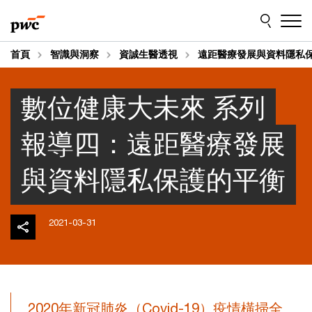
Skip
Skip
to
to
content
footer
首頁
智識與洞察
資誠生醫透視
遠距醫療發展與資料隱私
數位健康大未來 系列
報導四：遠距醫療發展
與資料隱私保護的平衡
2021-03-31
2020年新冠肺炎（Covid-19）疫情橫掃全