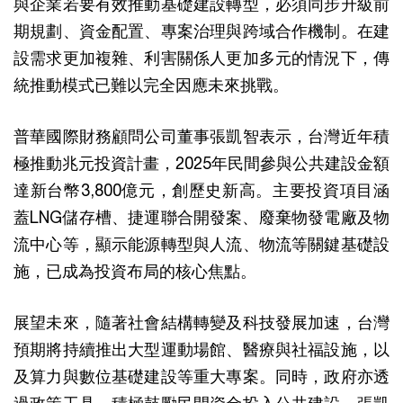
與企業若要有效推動基礎建設轉型，必須同步升級前
期規劃、資金配置、專案治理與跨域合作機制。在建
設需求更加複雜、利害關係人更加多元的情況下，傳
統推動模式已難以完全因應未來挑戰。
普華國際財務顧問公司董事張凱智表示，台灣近年積
極推動兆元投資計畫，2025年民間參與公共建設金額
達新台幣3,800億元，創歷史新高。主要投資項目涵
蓋LNG儲存槽、捷運聯合開發案、廢棄物發電廠及物
流中心等，顯示能源轉型與人流、物流等關鍵基礎設
施，已成為投資布局的核心焦點。
展望未來，隨著社會結構轉變及科技發展加速，台灣
預期將持續推出大型運動場館、醫療與社福設施，以
及算力與數位基礎建設等重大專案。同時，政府亦透