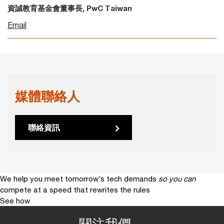
資誠教育基金會董事長, PwC Taiwan
Email
媒體聯絡人
聯絡資訊
We help you meet tomorrow’s tech demands
so you can
compete at a speed that rewrites the rules
See how