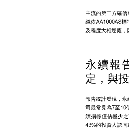
主流的第三方確信
織依AA1000
及程度大相逕庭，
永續報
定，與
報告統計發現，永
司最常見為7至1
續指標僅佔極少之
43%的投資人認