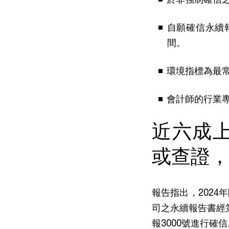
自願確信永續
間。
環境指標為最
會計師的行業
近六成
或查證
報告指出，2024
司之永續報告書經
報3000號進行確信