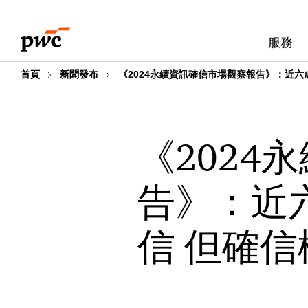
Skip
Skip
to
to
服務
content
footer
首頁
新聞發布
《2024永續資訊確信市場觀察報告》：近
《2024
告》：近
信 但確