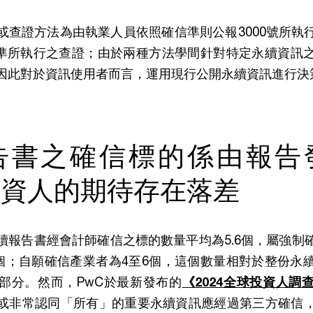
或查證方法為由執業人員依照確信準則公報3000號所執
AS標準所執行之查證；由於兩種方法學間針對特定永續資訊
因此對於資訊使用者而言，運用現行公開永續資訊進行決
告書之確信標的係由報告
投資人的期待存在落差
續報告書經會計師確信之標的數量平均為5.6個，屬強制
0個；自願確信產業者為4至6個，這個數量相對於整份永
部分。然而，PwC於最新發布的
《2024全球投資人調
同或非常認同「所有」的重要永續資訊應經過第三方確信