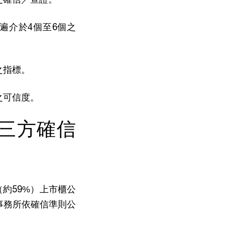
遍介於4個至6個之
之指標。
之可信度。
三方確信
（約59%）上市櫃公
事務所依確信準則公