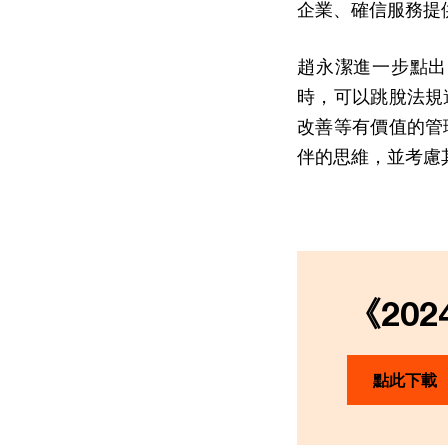
企業、確信服務提
趙永潔進一步點出
時，可以跳脫法規
改善等有價值的管
伴的思維，並考慮
《20
點此下載