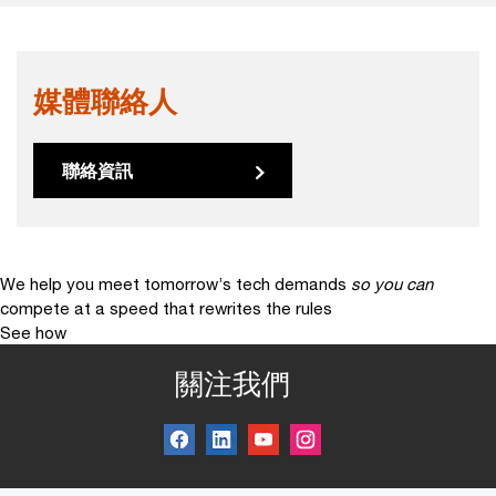
媒體聯絡人
聯絡資訊
We help you meet tomorrow’s tech demands
so you can
compete at a speed that rewrites the rules
See how
關注我們