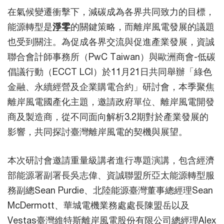
在氣候變遷衝擊下，減碳成為各界共同致力的目標，
能源轉型是
淨零
的關鍵策略，而離岸風電發展的議題
也受到關注。為促成各界交流與促進產業發展，資誠
聯合會計師事務所（PwC Taiwan）與歐洲商會-低碳
倡議行動（ECCT LCI）於11月21日共同舉辦「綠色
金融、永續經營及企業購電合約」研討會，本季聚焦
離岸風電國產化主題，邀請政府單位、離岸風電開發
商及製造商，從不同面向解析3.2期對於產業發展的
影響，共同探討臺灣離岸風電的契機與展望。
本次研討會邀請重量級講者進行專題演講，包含經濟
部能源署副署長吳志偉、資誠聯盟所亞太能源轉型服
務副總Sean Purdie、北陸能源臺灣董事總經理Sean
McDermott、華城電機業務處處長陳盟岳以及
Vestas臺灣維特斯離岸風電股份有限公司總經理Alex