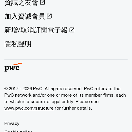
資誠之友會
加入資誠會員
新增/取消訂閱電子報
隱私聲明
© 2017 - 2026 PwC. All rights reserved. PwC refers to the
PwC network and/or one or more of its member firms, each
of which is a separate legal entity. Please see
www.pwc.com/structure
for further details.
Privacy