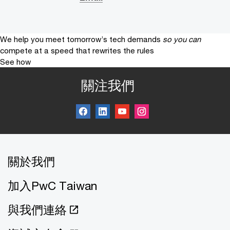
We help you meet tomorrow’s tech demands
so you can
compete at a speed that rewrites the rules
See how
關注我們
關於我們
加入PwC Taiwan
與我們連絡