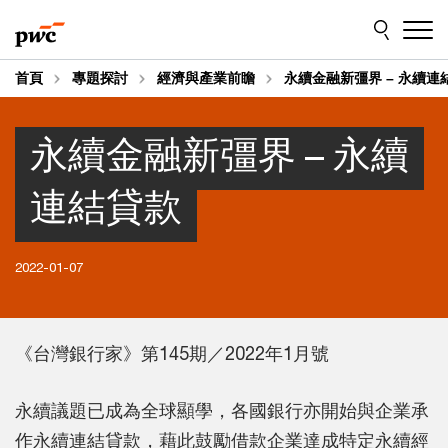
Skip
Skip
to
to
content
footer
首頁
專題探討
經濟與產業前瞻
永續金融新彊界 – 永續連
永續金融新彊界 – 永續
連結貸款
2022-01-07
《台灣銀行家》第145期／2022年1月號
永續議題已成為全球顯學，各國銀行亦開始與企業承
作永續連結貸款，藉此鼓勵借款企業達成特定永續經