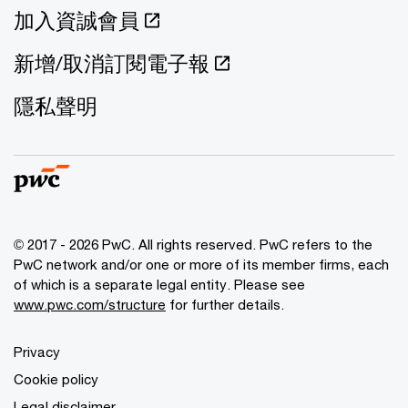
加入資誠會員
新增/取消訂閱電子報
隱私聲明
© 2017 - 2026 PwC. All rights reserved. PwC refers to the
PwC network and/or one or more of its member firms, each
of which is a separate legal entity. Please see
www.pwc.com/structure
for further details.
Privacy
Cookie policy
Legal disclaimer