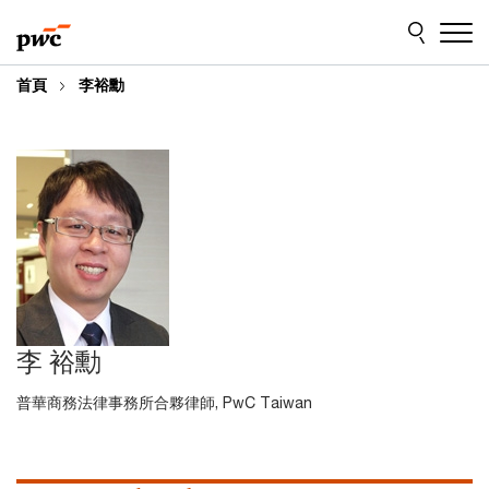
Skip
Skip
to
to
content
footer
首頁
李裕勳
李 裕勳
普華商務法律事務所合夥律師, PwC Taiwan