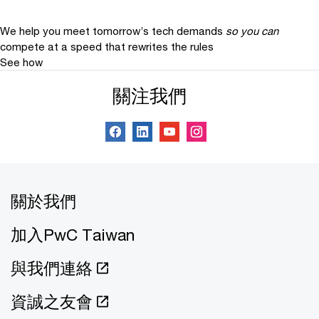
We help you meet tomorrow’s tech demands
so you can
compete at a speed that rewrites the rules
See how
關注我們
關於我們
加入PwC Taiwan
與我們連絡
資誠之友會