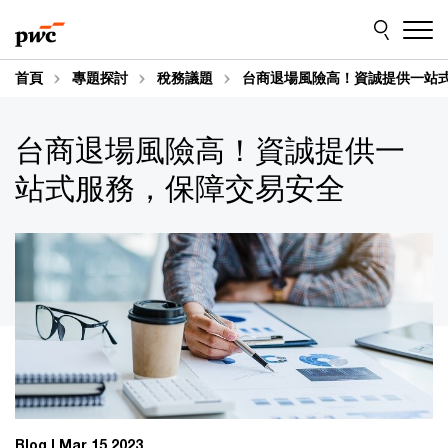
Skip
Skip
to
to
content
footer
首頁
專題探討
稅務議題
台商退場風險高！資誠提供一站
台商退場風險高！資誠提供一
站式服務，保障交易安全
Blog
Mar 15 2023