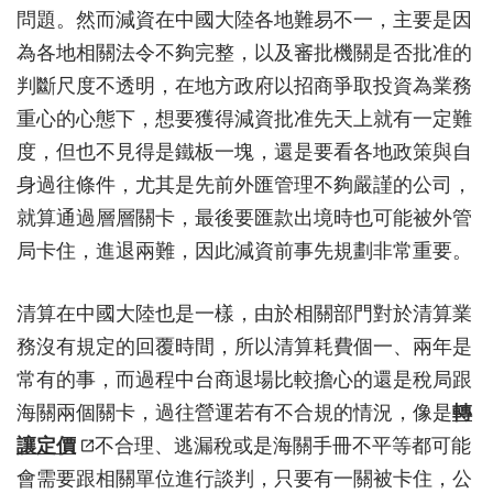
問題。然而減資在中國大陸各地難易不一，主要是因
為各地相關法令不夠完整，以及審批機關是否批准的
判斷尺度不透明，在地方政府以招商爭取投資為業務
重心的心態下，想要獲得減資批准先天上就有一定難
度，但也不見得是鐵板一塊，還是要看各地政策與自
身過往條件，尤其是先前外匯管理不夠嚴謹的公司，
就算通過層層關卡，最後要匯款出境時也可能被外管
局卡住，進退兩難，因此減資前事先規劃非常重要。
清算在中國大陸也是一樣，由於相關部門對於清算業
務沒有規定的回覆時間，所以清算耗費個一、兩年是
常有的事，而過程中台商退場比較擔心的還是稅局跟
海關兩個關卡，過往營運若有不合規的情況，像是
轉
讓定價
不合理、逃漏稅或是海關手冊不平等都可能
會需要跟相關單位進行談判，只要有一關被卡住，公