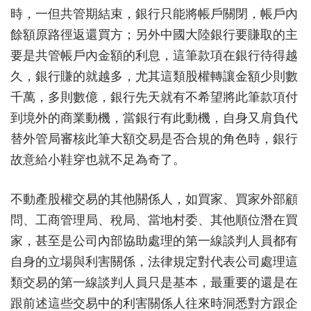
時，一但共管期結束，銀行只能將帳戶關閉，帳戶內
餘額原路徑返還買方；另外中國大陸銀行要賺取的主
要是共管帳戶內金額的利息，這筆款項在銀行待得越
久，銀行賺的就越多，尤其這類股權轉讓金額少則數
千萬，多則數億，銀行先天就有不希望將此筆款項付
到境外的商業動機，當銀行有此動機，自身又肩負代
替外管局審核此筆大額交易是否合規的角色時，銀行
故意給小鞋穿也就不足為奇了。
不動產股權交易的其他關係人，如買家、買家外部顧
問、工商管理局、稅局、當地村委、其他順位潛在買
家，甚至是公司內部協助處理的第一線談判人員都有
自身的立場與利害關係，法律規定對代表公司處理這
類交易的第一線談判人員只是基本，最重要的還是在
跟前述這些交易中的利害關係人往來時洞悉對方跟企