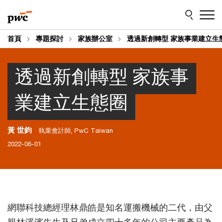
Skip
Skip
to
to
content
footer
首頁
專題探討
家族辦公室
透過新創轉型 家族事業建立生
透過新創轉型 家族事
業建立生態圈
黃 世鈞
執業會計師, PwC Taiwan
2022-06-01
網聯科技總經理林鼎皓是知名運搬機械的二代，由父
親林溪濱先生及兄弟成立四十多年的公司主要產品為