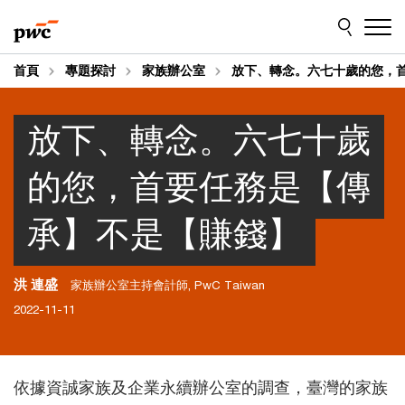
Skip
Skip
to
to
content
footer
首頁
專題探討
家族辦公室
放下、轉念。六七十歲的您，
放下、轉念。六七十歲
的您，首要任務是【傳
承】不是【賺錢】
洪 連盛
家族辦公室主持會計師, PwC Taiwan
2022-11-11
依據資誠家族及企業永續辦公室的調查，臺灣的家族