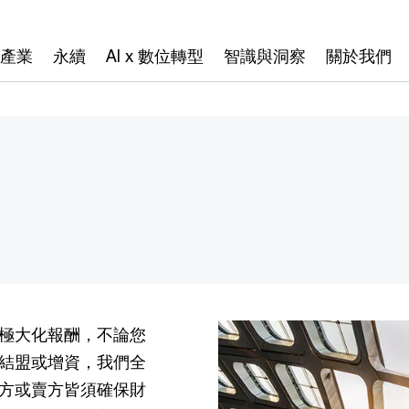
產業
永續
AI x 數位轉型
智識與洞察
關於我們
極大化報酬，不論您
結盟或增資，我們全
方或賣方皆須確保財