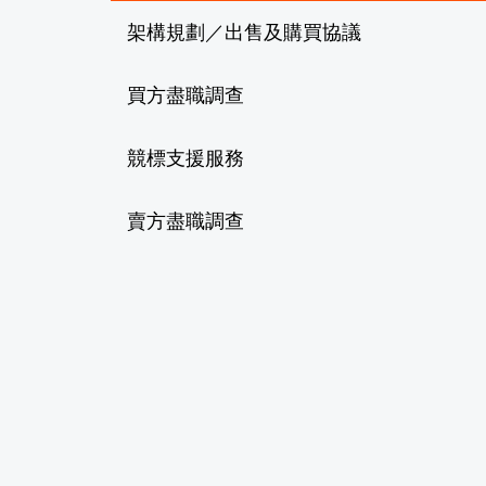
架構規劃／出售及購買協議
買方盡職調查
競標支援服務
賣方盡職調查