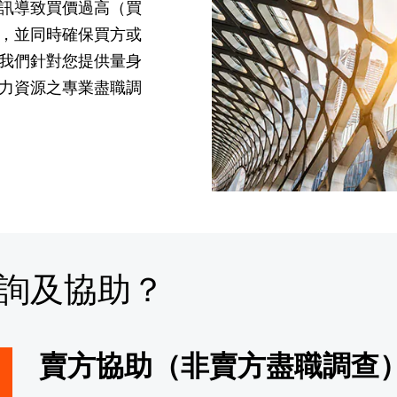
訊導致買價過高（買
，並同時確保買方或
我們針對您提供量身
力資源之專業盡職調
詢及協助？
賣方協助（非賣方盡職調查