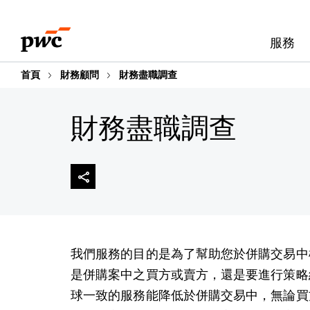
Skip
Skip
to
to
服務
content
footer
首頁
財務顧問
財務盡職調查
財務盡職調查
我們服務的目的是為了幫助您於併購交易中
是併購案中之買方或賣方，還是要進行策略
球一致的服務能降低於併購交易中，無論買