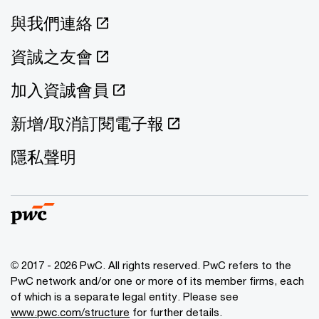
與我們連絡
資誠之友會
加入資誠會員
新增/取消訂閱電子報
隱私聲明
© 2017 - 2026 PwC. All rights reserved. PwC refers to the
PwC network and/or one or more of its member firms, each
of which is a separate legal entity. Please see
www.pwc.com/structure
for further details.