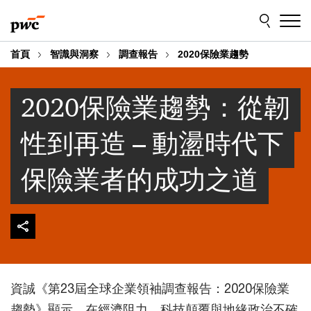
Skip
Skip
to
to
content
footer
首頁
智識與洞察
調查報告
2020保險業趨勢
2020保險業趨勢：從韌
性到再造 – 動盪時代下
保險業者的成功之道
資誠《第23屆全球企業領袖調查報告：2020保險業
趨勢》顯示，在經濟阻力、科技顛覆與地緣政治不確