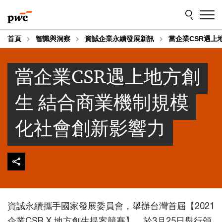
Skip
Skip
to
to
content
footer
首頁
智識與洞察
資誠企業永續發展新訊
當企業CSR遇上
當企業CSR遇上地方創
生 結合商業機制規模
化社會創新影響力
資誠永續攜手國家發展委員會，舉辦台灣首屆【2021
企業CSR X 地方創生提案競賽】，於3月25日舉行頒