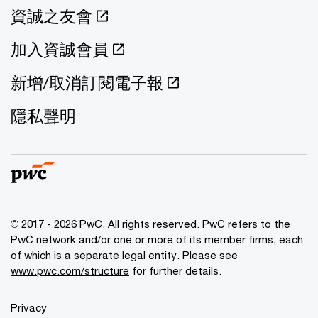
資誠之友會
加入資誠會員
新增/取消訂閱電子報
隱私聲明
© 2017 - 2026 PwC. All rights reserved. PwC refers to the
PwC network and/or one or more of its member firms, each
of which is a separate legal entity. Please see
www.pwc.com/structure
for further details.
Privacy