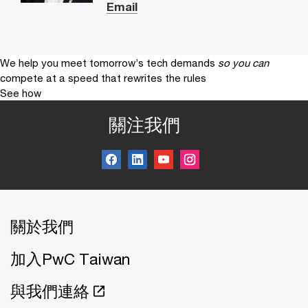
Email
We help you meet tomorrow’s tech demands
so you can
compete at a speed that rewrites the rules
See how
關注我們
關於我們
加入PwC Taiwan
與我們連絡