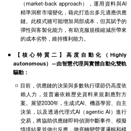
（market-back approach），運用資料與AI
精準洞察市場變化，藉此打造出多元適應供應
鏈。此模式雖可能增加局部成本，但其賦予的
彈性與客製化能力，有助克服規模縮減所帶來
的成本劣勢，維持獲利能力。
【核心特質二】高度自動化（Highly
autonomous）—由智慧代理與實體自動化雙軌
驅動：
目前，供應鏈的決策與多數執行環節仍高度依
賴人力，並普遍依賴歷史資料來規劃應對方
案。展望2030年，生成式AI、機器學習、自主
決策，以及透過代理式AI（agentic AI）進行
交易，將協助供應鏈即時偵測中斷事件、模擬
情境結果並做出反應，徹底轉變營運邏輯和模