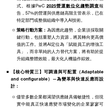
式。根據PwC
2025營運數位化趨勢調查
報
告，57%的營運與供應鏈高階主管表示，已在
特定部門或整個組織中導入AI技術。
策略行動方案：
為因應此趨勢，企業須採取關
鍵行動，包括重塑人力資源，將其轉向更高價
值的工作。並將AI定位為「賦能員工的增強工
具」，而非單純的人力替代方案，將有助於提
升組織整體效能，最大化人機協作綜效。
【核心特質三】可調適與可配置（Adaptable
and configurable）—為變革與快速反應而設
計：
儘管多數企業都渴望供應鏈具備敏捷性，但現
實中能真正快速應變市場變化的企業寥寥可