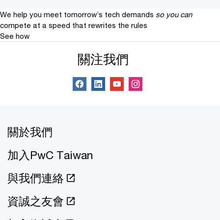
We help you meet tomorrow’s tech demands
so you can
compete at a speed that rewrites the rules
See how
關注我們
關於我們
加入PwC Taiwan
與我們連絡
資誠之友會