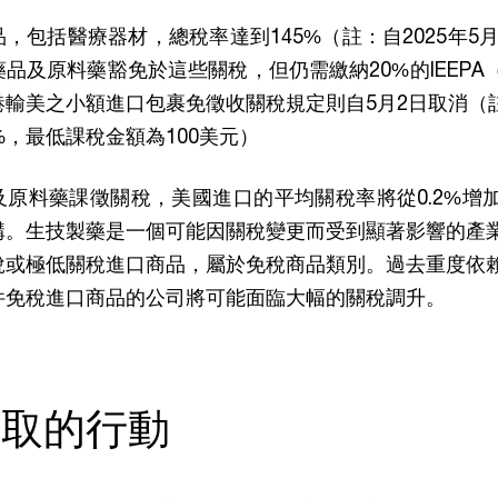
，包括醫療器材，總稅率達到145%（註：自2025年5月
藥品及原料藥豁免於這些關稅，但仍需繳納20%的IEEP
輸美之小額進口包裹免徵收關稅規定則自5月2日取消（註：
%，最低課稅金額為100美元）
原料藥課徵關稅，美國進口的平均關稅率將從0.2%增加
構。生技製藥是一個可能因關稅變更而受到顯著影響的產
稅或極低關稅進口商品，屬於免稅商品類別。過去重度依
件免稅進口商品的公司將可能面臨大幅的關稅調升。
採取的行動