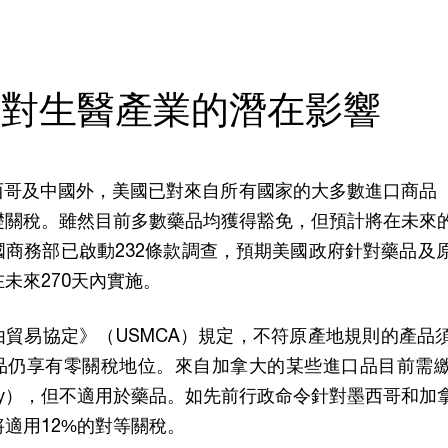
題對生醫產業的潛在影響
西哥及中國外，美國已對來自所有國家的大多數進口商品
基礎關稅。雖然目前多數藥品均獲得豁免，但預計將在未來
國商務部已啟動232條款調查，預期美國政府針對藥品及
未來270天內實施。
貿易協定》（USMCA）規定，不符原產地規則的產品須
品仍享有零關稅地位。來自加拿大的某些進口品目前需繳
m duty），但不適用於藥品。如先前行政命令針對墨西哥和加
適用12%的對等關稅。