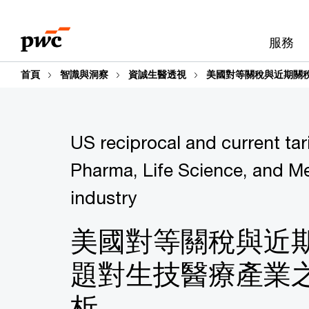
Skip
Skip
to
to
服務
content
footer
首頁
智識與洞察
資誠生醫透視
美國對等關稅與近期關
US reciprocal and current tar
Pharma, Life Science, and Me
industry
美國對等關稅與近
題對生技醫療產業
析