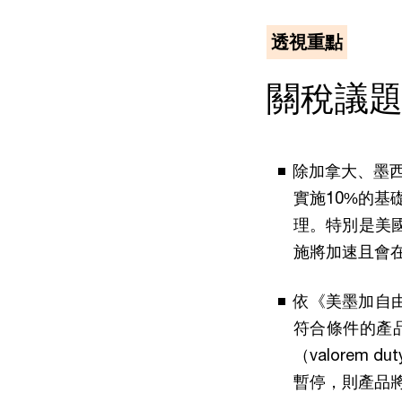
透視重點
關稅議
除加拿大、墨
實施10%的
理。特別是美
施將加速且會在
依《美墨加自由
符合條件的產
（valore
暫停，則產品將