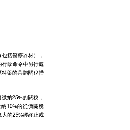
（包括醫療器材），
的行政命令中另行處
原料藥的具體關稅措
繳納25%的關稅，
納10%的從價關稅
拿大的25%經終止或