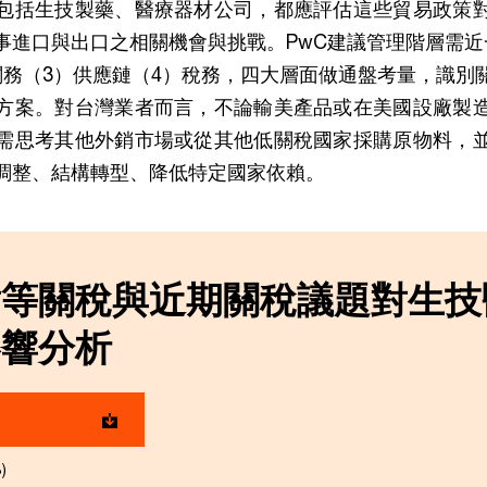
包括生技製藥、醫療器材公司，都應評估這些貿易政策
事進口與出口之相關機會與挑戰。PwC建議管理階層需近
關務（3）供應鏈（4）稅務，四大層面做通盤考量，識別
方案。對台灣業者而言，不論輸美產品或在美國設廠製
需思考其他外銷市場或從其他低關稅國家採購原物料，
調整、結構轉型、降低特定國家依賴。
對等關稅與近期關稅議題對生技
影響分析
)