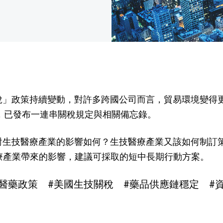
」政策持續變動，對許多跨國公司而言，貿易環境變得更
，已發布一連串關稅規定與相關備忘錄。
對生技醫療產業的影響如何？生技醫療產業又該如何制訂策
療產業帶來的影響，建議可採取的短中長期行動方案。
醫藥政策 #美國生技關稅 #藥品供應鏈穩定 #