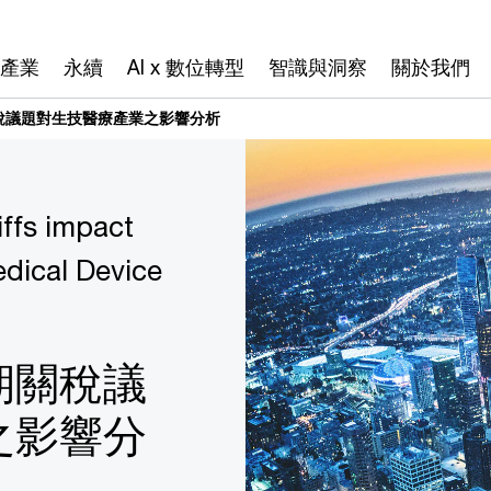
產業
永續
AI x 數位轉型
智識與洞察
關於我們
稅議題對生技醫療產業之影響分析
iffs impact
dical Device
期關稅議
之影響分