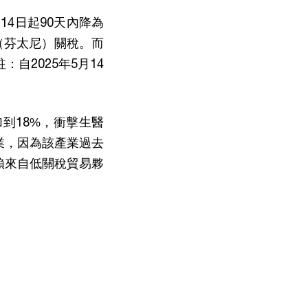
14日起90天內降為
A（芬太尼）關稅。而
自2025年5月14
到18%，衝擊生醫
業，因為該產業過去
賴來自低關稅貿易夥