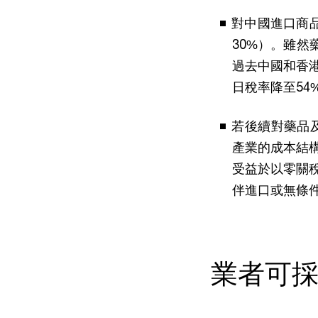
對中國進口商品
30%）。雖然
過去中國和香港
日稅率降至54
若後續對藥品及
產業的成本結
受益於以零關
伴進口或無條
業者可