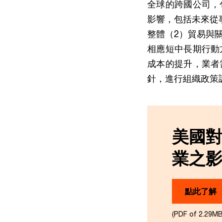
全球的跨國公司，
影響，包括未來從
整體（2）貿易與
相應短中長期行動
成本的提升，業者
針，進行組織政策
美國
業之
點此了解
(PDF of 2.29MB