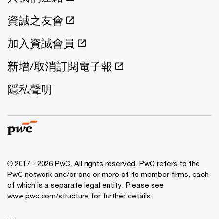
資誠之友會
加入資誠會員
新增/取消訂閱電子報
隱私聲明
© 2017 - 2026 PwC. All rights reserved. PwC refers to the
PwC network and/or one or more of its member firms, each
of which is a separate legal entity. Please see
www.pwc.com/structure
for further details.