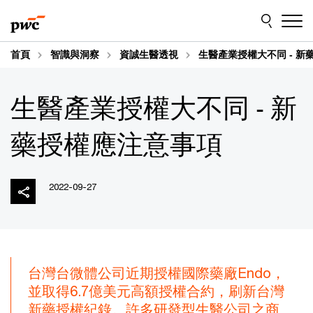
Skip
Skip
to
to
content
footer
首頁
智識與洞察
資誠生醫透視
生醫產業授權大不同 - 
生醫產業授權大不同 - 新
藥授權應注意事項
2022-09-27
台灣台微體公司近期授權國際藥廠Endo，
並取得6.7億美元高額授權合約，刷新台灣
新藥授權紀錄。許多研發型生醫公司之商