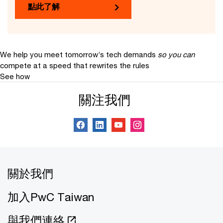
點此了解
We help you meet tomorrow’s tech demands
so you can
compete at a speed that rewrites the rules
See how
關注我們
關於我們
加入PwC Taiwan
與我們連絡