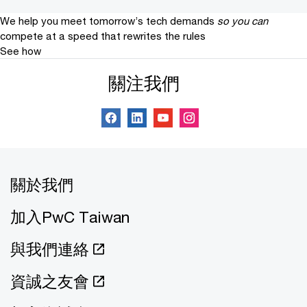
We help you meet tomorrow’s tech demands
so you can
compete at a speed that rewrites the rules
See how
關注我們
關於我們
加入PwC Taiwan
與我們連絡
資誠之友會