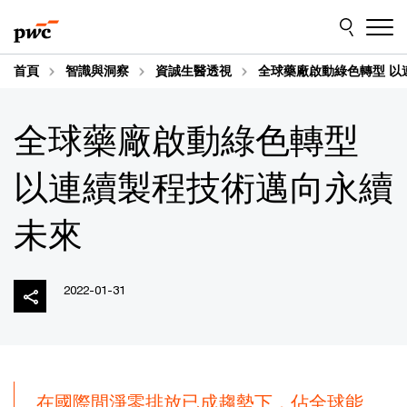
Skip
Skip
to
to
content
footer
首頁
智識與洞察
資誠生醫透視
全球藥廠啟動綠色轉型 以
全球藥廠啟動綠色轉型
以連續製程技術邁向永續
未來
2022-01-31
在國際間淨零排放已成趨勢下，佔全球能