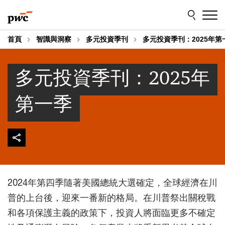
Skip
Skip
to
to
content
footer
首頁
智識與洞察
多元投資季刊
多元投資季刊：2025年第
多元投資季刊：2025年
第一季
2024年第四季隨著美國總統大選確定，全球經濟在川
普的上台後，迎來一番新的格局。在川普祭出關稅戰
和各項保護主義的政策下，投資人將面臨更多不確定