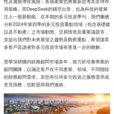
性及通膨潛在風險；各個產業也將重新思考其全球布
局策略。而DeepSeek的橫空出世，也為科技的發展
注入一股新動能。在本期的多元投資季刊，我們彙總
分析2024年第四季的多元投資重點領域（包含基礎建
設及不動產）之市場動態、交易情形及重要議題等，
並提出我們對未來展望之趨勢及觀察重點，希望讓眾
多客戶及讀者對多元投資市場有更進一步的瞭解。
普華深耕國內財務顧問市場多年，致力於培養專業的
顧問團隊，以滿足客戶在不同產業、領域、不同階段
的財務顧問需求。若您有任何多元投資之服務需求或
意見指教，也歡迎與我們連絡。