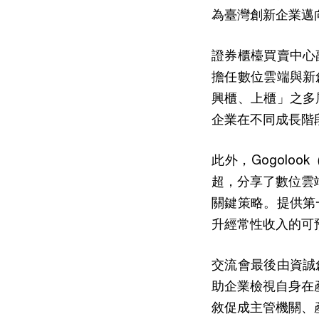
為臺灣創新企業邁
證券櫃檯買賣中心
擔任數位雲端與新
興櫃、上櫃」之多
企業在不同成長階
此外，Gogol
超，分享了數位雲
關鍵策略。提供第
升經常性收入的可
交流會最後由資誠
助企業檢視自身在
敘促成主管機關、