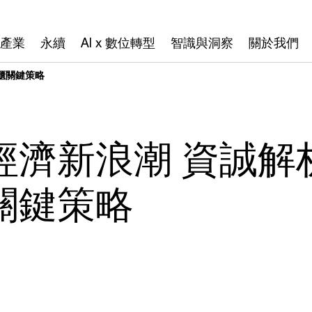
產業
永續
AI x 數位轉型
智識與洞察
關於我們
櫃關鍵策略
經濟新浪潮 資誠解
關鍵策略