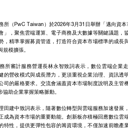
（PwC Taiwan）於2026年3月31日舉辦「邁向資
會」，聚焦雲端運算、電子商務及大數據等關鍵議題，
勢，精準掌握募資管道，打造符合資本市場標準的成長
與規模擴張。
務所審計服務營運長林永智致詞表示，數位雲端企業
健的營收模式與成長潛力，更須重視企業治理、資訊透
公司的嚴格要求。交流會涵蓋資本市場制度說明及主管
步協助企業掌握策略脈動。
理田建中致詞表示，隨著數位轉型與雲端服務加速發展
正成為資本市場的重要動能。創新板亦積極回應數位雲
的特性，提供更彈性包容的籌資環境，不僅加速前瞻產