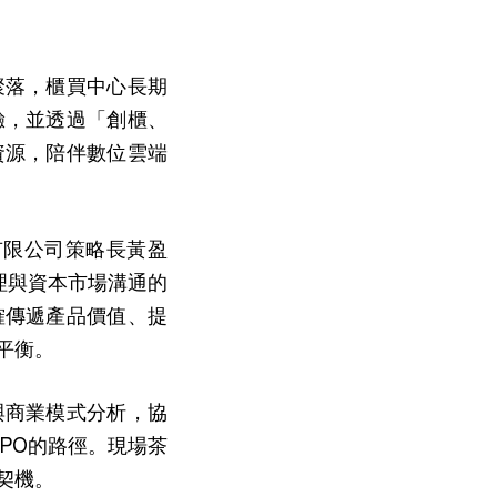
聚落，櫃買中心長期
驗，並透過「創櫃、
資源，陪伴數位雲端
有限公司策略長黃盈
理與資本市場溝通的
確傳遞產品價值、提
平衡。
與商業模式分析，協
PO的路徑。現場茶
契機。