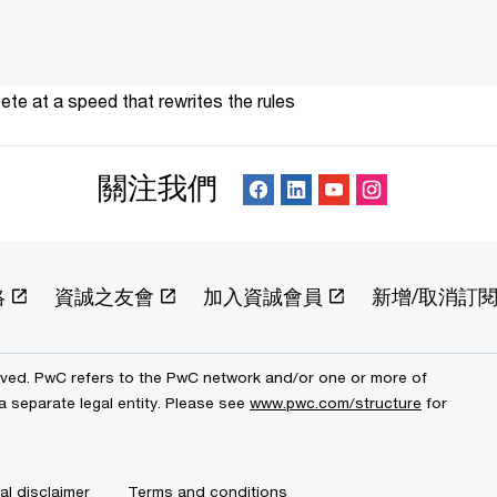
te at a speed that rewrites the rules
關注我們
絡
資誠之友會
加入資誠會員
新增/取消訂
erved. PwC refers to the PwC network and/or one or more of
a separate legal entity. Please see
www.pwc.com/structure
for
al disclaimer
Terms and conditions