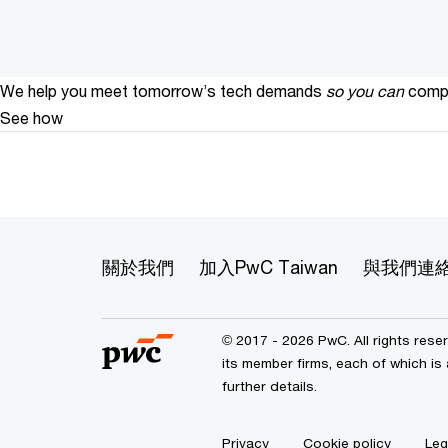
We help you meet tomorrow’s tech demands
so you can
compe
See how
關於我們
加入PwC Taiwan
與我們連
© 2017 - 2026 PwC. All rights res
its member firms, each of which is 
further details.
Privacy
Cookie policy
Leg