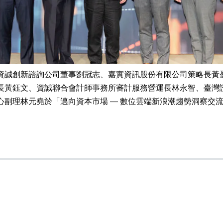
誠創新諮詢公司董事劉冠志、嘉實資訊股份有限公司策略長黃盈超、
長黃鈺文、資誠聯合會計師事務所審計服務營運長林永智、臺灣
心副理林元堯於「邁向資本市場 — 數位雲端新浪潮趨勢洞察交